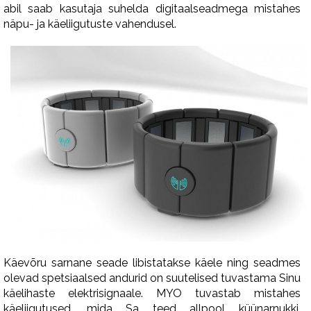
abil saab kasutaja suhelda digitaalseadmega mistahes
näpu- ja käeliigutuste vahendusel.
Käevõru sarnane seade libistatakse käele ning seadmes
olevad spetsiaalsed andurid on suutelised tuvastama Sinu
käelihaste elektrisignaale. MYO tuvastab mistahes
käeliigutused, mida Sa teed allpool küünarnukki.