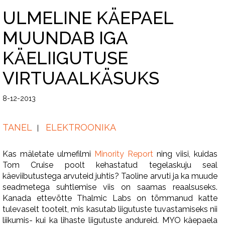
ULMELINE KÄEPAEL
MUUNDAB IGA
KÄELIIGUTUSE
VIRTUAALKÄSUKS
8-12-2013
TANEL
ELEKTROONIKA
Kas mäletate ulmefilmi
Minority Report
ning viisi, kuidas
Tom Cruise poolt kehastatud tegelaskuju seal
käeviibutustega arvuteid juhtis? Taoline arvuti ja ka muude
seadmetega suhtlemise viis on saamas reaalsuseks.
Kanada ettevõtte Thalmic Labs on tõmmanud katte
tulevaselt tootelt, mis kasutab liigutuste tuvastamiseks nii
liikumis- kui ka lihaste liigutuste andureid. MYO käepaela