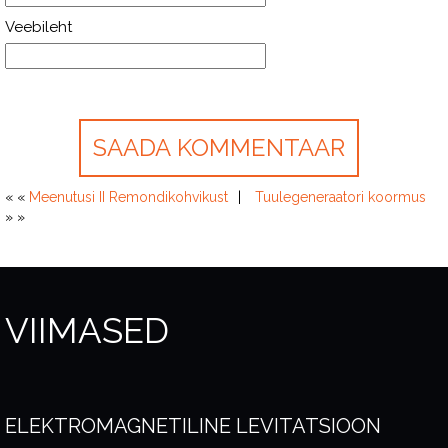
Veebileht
« «
Meenutusi II Remondikohvikust
Tuulegeneraatori koormus
» »
VIIMASED
ELEKTROMAGNETILINE LEVITATSIOON