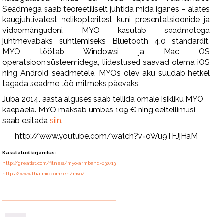
Seadmega saab teoreetiliselt juhtida mida iganes – alates
kaugjuhtivatest helikopteritest kuni presentatsioonide ja
videomängudeni. MYO kasutab seadmetega
juhtmevabaks suhtlemiseks Bluetooth 4.0 standardit.
MYO töötab Windowsi ja Mac OS
operatsioonisüsteemidega, liidestused saavad olema iOS
ning Android seadmetele. MYOs olev aku suudab hetkel
tagada seadme töö mitmeks päevaks.
Juba 2014. aasta alguses saab tellida omale isikliku MYO
käepaela. MYO maksab umbes 109 € ning eeltellimusi
saab esitada
siin
.
http://www.youtube.com/watch?v=oWu9TFJjHaM
Kasutatud kirjandus:
http://greatist.com/fitness/myo-armband-030713
https://www.thalmic.com/en/myo/