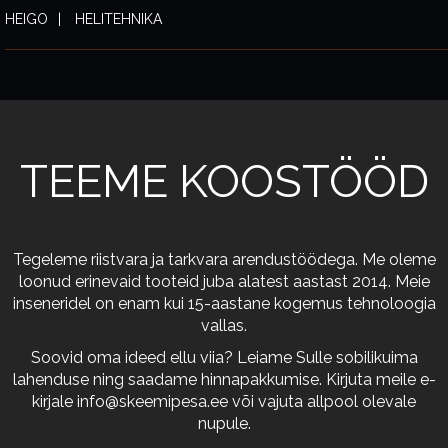
HEIGO
HELITEHNIKA
TEEME KOOSTÖÖD
Tegeleme riistvara ja tarkvara arendustöödega. Me oleme
loonud erinevaid tooteid juba alatest aastast 2014. Meie
inseneridel on enam kui 15-aastane kogemus tehnoloogia
vallas.
Soovid oma ideed ellu viia? Leiame Sulle sobilikuima
lahenduse ning saadame hinnapakkumise. Kirjuta meile e-
kirjale
info@skeemipesa.ee
või vajuta allpool olevale
nupule.