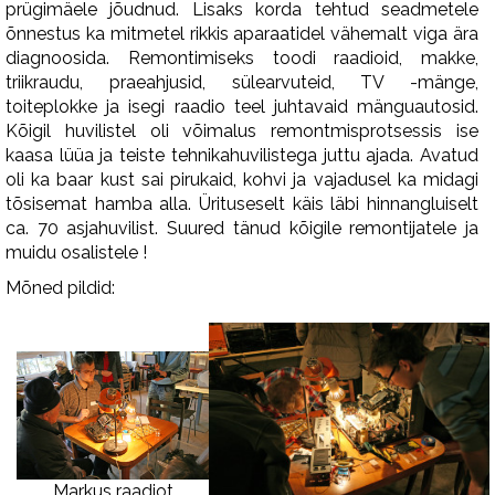
prügimäele jõudnud. Lisaks korda tehtud seadmetele
õnnestus ka mitmetel rikkis aparaatidel vähemalt viga ära
diagnoosida. Remontimiseks toodi raadioid, makke,
triikraudu, praeahjusid, sülearvuteid, TV -mänge,
toiteplokke ja isegi raadio teel juhtavaid mänguautosid.
Kõigil huvilistel oli võimalus remontmisprotsessis ise
kaasa lüüa ja teiste tehnikahuvilistega juttu ajada. Avatud
oli ka baar kust sai pirukaid, kohvi ja vajadusel ka midagi
tõsisemat hamba alla. Ürituseselt käis läbi hinnangluiselt
ca. 70 asjahuvilist. Suured tänud kõigile remontijatele ja
muidu osalistele !
Mõned pildid:
Markus raadiot