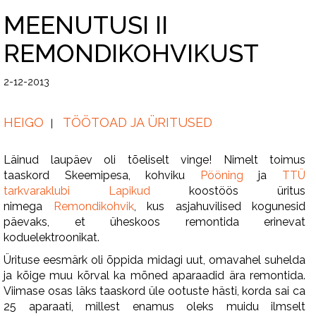
MEENUTUSI II
REMONDIKOHVIKUST
2-12-2013
HEIGO
TÖÖTOAD JA ÜRITUSED
Läinud laupäev oli tõeliselt vinge! Nimelt toimus
taaskord Skeemipesa, kohviku
Pööning
ja
TTÜ
tarkvaraklubi Lapikud
koostöös üritus
nimega
Remondikohvik
, kus asjahuvilised kogunesid
päevaks, et üheskoos remontida erinevat
koduelektroonikat.
Ürituse eesmärk oli õppida midagi uut, omavahel suhelda
ja kõige muu kõrval ka mõned aparaadid ära remontida.
Viimase osas läks taaskord üle ootuste hästi, korda sai ca
25 aparaati, millest enamus oleks muidu ilmselt