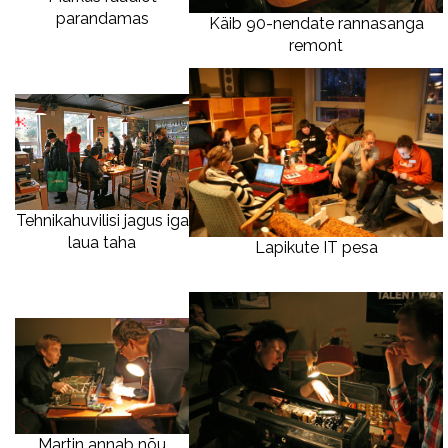
parandamas
Käib 90-nendate rannasanga
remont
Tehnikahuvilisi jagus iga
laua taha
Lapikute IT pesa
Martin annab nõu