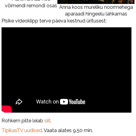
võimendi remondi osas
Anna koos mureliku noormehega
aparaadi hingeelu lahkamas
Pisike videoklipp terve päeva kestnud üritusest:
Rohkem pilte leiab
siit
.
TipikasTV uudised
. Vaata alates 9.50 min.