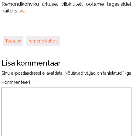
Remondikohviku üritusel viibinutelt ootame tagasisidet
näiteks
siia
.
Töötuba
remondikohvik
Lisa kommentaar
Sinu e-postiaadressi ei avaldata.
Nõutavad väljad on tähistatud
*
-ga
Kommenteeri
*