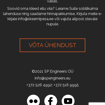
vallas.
Soovid oma ideed ellu viia? Leiame Sulle sobilikuima
lahenduse ning saadame hinnapakkumise. Kirjuta meile e-
kirjale
info@skeemipesa.ee
või vajuta allpool olevale
nupule.
VÕTA ÜHENDUST
©2021 SP Engineers OÜ
info@spengineers.eu
+372 526 4992; +372 516 9995