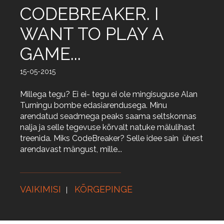
CODEBREAKER. I
WANT TO PLAY A
GAME...
15-05-2015
Millega tegu? Ei ei- tegu ei ole mingisuguse Alan
Turningu bombe edasiarendusega. Minu
arendatud seadmega peaks saama seltskonnas
nalja ja selle tegevuse kõrvalt natuke mälulihast
treenida. Miks CodeBreaker? Selle idee sain ühest
arendavast mängust, mille...
VAIKIMISI
KÕRGEPINGE