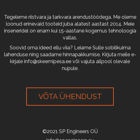
Tegeleme riistvara ja tarkvara arendustöödega. Me oleme
loonud erinevaid tooteid juba alatest aastast 2014. Meie
inseneridel on enam kui 15-aastane kogemus tehnoloogia
vallas.
Soovid oma ideed ellu viia? Leiame Sulle sobilikuima
lahenduse ning saadame hinnapakkumise. Kirjuta meile e-
kirjale
info@skeemipesa.ee
või vajuta allpool olevale
nupule.
VÕTA ÜHENDUST
©2021 SP Engineers OÜ