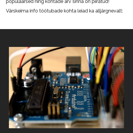
populaarsed ning kohtade arv sinna on piiratud!
Värskeima info töötubade kohta leiad ka alljärgnevalt: