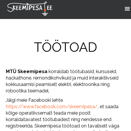
TÖÖTOAD
MTÜ Skeemipesa
korraldab töötubasid, kursuseid,
hackathone, remondikohvikuid ja muid interaktiivseid
kokkusaamisi peamiselt elektri, elektroonika ning
robootika teemadel.
Jälgi meie Facebooki lehte
https://www.facebook.com/skeemipesa/
, et saada
kõige operatiivsemalt teada meie poolt
korraldatavatest töötubadest ning nendesse end
registreerida. Skeemipesa töötoad on tavaliselt väga