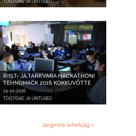
TÖÖTOAD JA ÜRITUSED
RIIST- JA TARKVARA HACKATHONI
TEHNOHACK 2016 KOKKUVÕTTE
24-10-2016
TÖÖTOAD JA ÜRITUSED
Järgmine lehekülg »