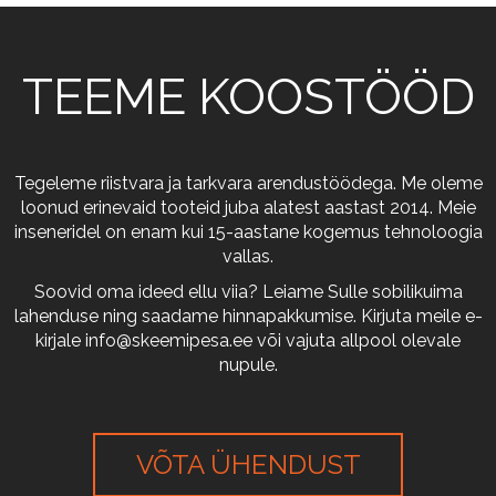
TEEME KOOSTÖÖD
Tegeleme riistvara ja tarkvara arendustöödega. Me oleme
loonud erinevaid tooteid juba alatest aastast 2014. Meie
inseneridel on enam kui 15-aastane kogemus tehnoloogia
vallas.
Soovid oma ideed ellu viia? Leiame Sulle sobilikuima
lahenduse ning saadame hinnapakkumise. Kirjuta meile e-
kirjale
info@skeemipesa.ee
või vajuta allpool olevale
nupule.
VÕTA ÜHENDUST