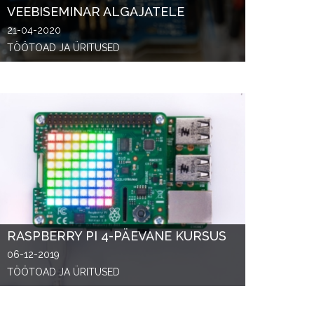
VEEBISEMINAR ALGAJATELE
21-04-2020
TÖÖTOAD JA ÜRITUSED
RASPBERRY PI 4-PÄEVANE KURSUS
06-12-2019
TÖÖTOAD JA ÜRITUSED