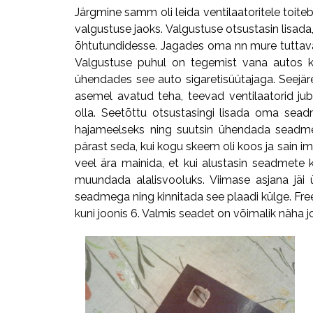
Järgmine samm oli leida ventilaatoritele toitebl
valgustuse jaoks. Valgustuse otsustasin lisad
õhtutundidesse. Jagades oma nn mure tuttavat
Valgustuse puhul on tegemist vana autos ka
ühendades see auto sigaretisüütajaga. Seejärel 
asemel avatud teha, teevad ventilaatorid jub
olla. Seetõttu otsustasingi lisada oma sead
hajameelseks ning suutsin ühendada seadmes
pärast seda, kui kogu skeem oli koos ja sain impu
veel ära mainida, et kui alustasin seadmete k
muundada alalisvooluks. Viimase asjana jäi
seadmega ning kinnitada see plaadi külge. Fre
kuni joonis 6. Valmis seadet on võimalik näha j