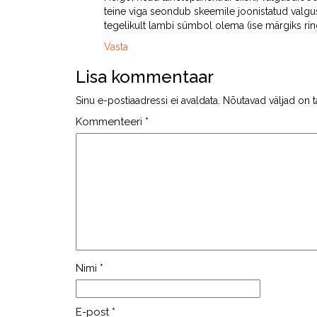
teine viga seondub skeemile joonistatud valgu
tegelikult lambi sümbol olema (ise märgiks ring
Vasta
Lisa kommentaar
Sinu e-postiaadressi ei avaldata.
Nõutavad väljad on t
Kommenteeri
*
Nimi
*
E-post
*