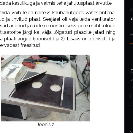
ada kasulikuga ja valmis teha jahutusplaat arvutile.
ri mida võib leida näiteks kaubaautodes vaheseintena.
2
a lihvitud plaat. Seejärel oli vaja leida ventilaator.
sad andnud ja mille remontimiseks pole mahti olnud
tilaatorite järgi ka välja lõigatud plaadile jalad ning
H
plaati augud (joonisel 1 ja 2). Lisaks on jooniselt 1 ja
servadest freesitud.
2
H
Joonis 2