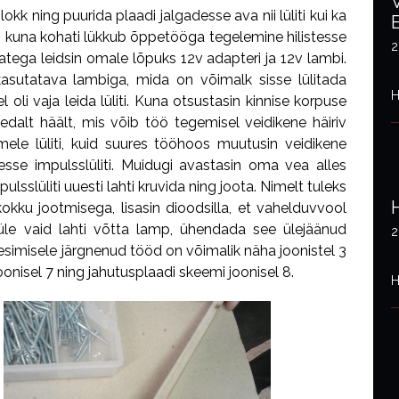
okk ning puurida plaadi jalgadesse ava nii lüliti kui ka
a, kuna kohati lükkub õppetööga tegelemine hilistesse
2
ega leidsin omale lõpuks 12v adapteri ja 12v lambi.
sutatava lambiga, mida on võimalk sisse lülitada
H
oli vaja leida lüliti. Kuna otsustasin kinnise korpuse
edalt häält, mis võib töö tegemisel veidikene häiriv
mele lüliti, kuid suures tööhoos muutusin veidikene
se impulsslüliti. Muidugi avastasin oma vea alles
lsslüliti uuesti lahti kruvida ning joota. Nimelt tuleks
okku jootmisega, lisasin dioodsilla, et vahelduvvool
 üle vaid lahti võtta lamp, ühendada see ülejäänud
2
esimisele järgnenud tööd on võimalik näha joonistel 3
oonisel 7 ning jahutusplaadi skeemi joonisel 8.
H