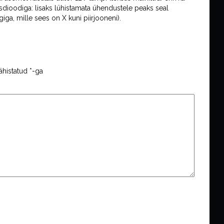
sdioodiga: lisaks lühistamata ühendustele peaks seal
iga, mille sees on X kuni piirjooneni).
ähistatud
*
-ga