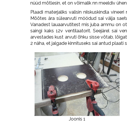
nüüd mõtlesin, et on võimalik nn meeldiv ühend
Plaadi materjaliks valisin niiskuskindla vinee
Mõõtes ära sülearvuti möödud sai välja saetud j
Vanadest lauaarvutitest mis juba ammu on ot
saingi kaks 12v ventilaatorit. Seejärel sai ven
arvestades kust arvuti õhku sisse võtab, lõigata 
2 näha, et jalgade kinnituseks sai antud plaati 
Joonis 1