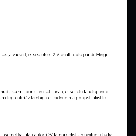
s ja vaevalt, et see otse 12 V pealt tööle pandi. Mingi
ulnud skeemi joonistamisel, tänan, et sellele tähelepanud
na tegu oli 12v lambiga ei leidnud ma põhjust takistite
i asemel kasutab autor 12V lampi (tekstis mainitud) ehk ka