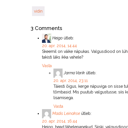
vidin
3 Comments
Heigo
ütleb:
20. apr. 2014, 14:44
Skeemil on väike näpukas. Valgusdiood on lühise
takisti läks ikka vahele?
Vasta
Jarmo Varik
ütleb:
20. apr. 2014, 23:11
Täiesti õigus, kerge näpuviga on sisse t
tõmbasid. Mis puutub valgustusse, siis ku
lisamisega.
Vasta
Madis Leinakse
ütleb:
20. apr. 2014, 16:44
Heigo, head tähelepanekud. Siiski, valgusdiood