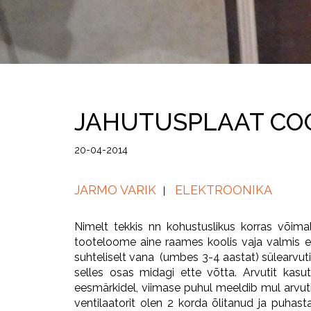
JAHUTUSPLAAT CO
20-04-2014
JARMO VARIK
ELEKTROONIKA
Nimelt tekkis nn kohustuslikus korras võim
tooteloome aine raames koolis vaja valmis 
suhteliselt vana (umbes 3-4 aastat) sülearvutit
selles osas midagi ette võtta. Arvutit kas
eesmärkidel, viimase puhul meeldib mul arvuti
ventilaatorit olen 2 korda õlitanud ja puhas