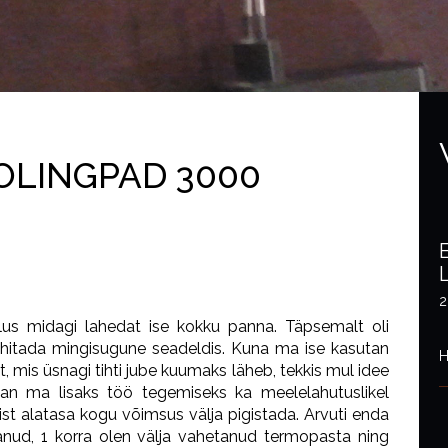
OLINGPAD 3000
2
alus midagi lahedat ise kokku panna. Täpsemalt oli
ehitada mingisugune seadeldis. Kuna ma ise kasutan
H
, mis üsnagi tihti jube kuumaks läheb, tekkis mul idee
utan ma lisaks töö tegemiseks ka meelelahutuslikel
st alatasa kogu võimsus välja pigistada. Arvuti enda
tanud, 1 korra olen välja vahetanud termopasta ning