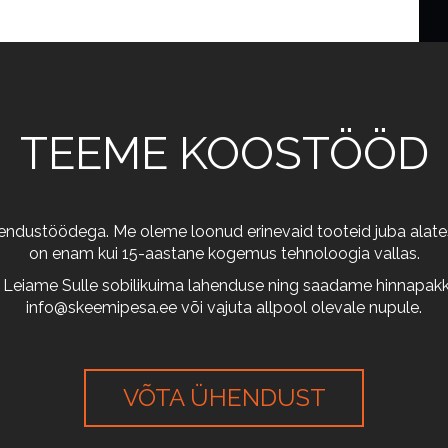
TEEME KOOSTÖÖD
arendustöödega. Me oleme loonud erinevaid tooteid juba alates
on enam kui 15-aastane kogemus tehnoloogia vallas.
 Leiame Sulle sobilikuima lahenduse ning saadame hinnapakkum
info@skeemipesa.ee
või vajuta allpool olevale nupule.
VÕTA ÜHENDUST