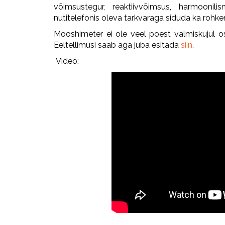
võimsustegur, reaktiivvõimsus, harmoonili
nutitelefonis oleva tarkvaraga siduda ka ro
Mooshimeter ei ole veel poest valmiskujul ost
Eeltellimusi saab aga juba esitada
siin
.
Video: