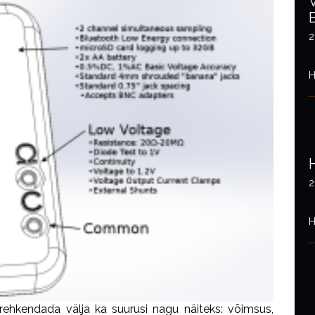
2
H
2
H
 rehkendada välja ka suurusi nagu näiteks: võimsus,