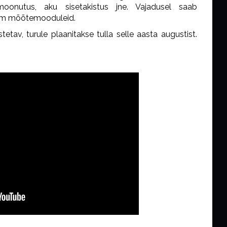
smoonutus, aku sisetakistus jne. Vajadusel saab
hkem mõõtemooduleid.
etav, turule plaanitakse tulla selle aasta augustist.