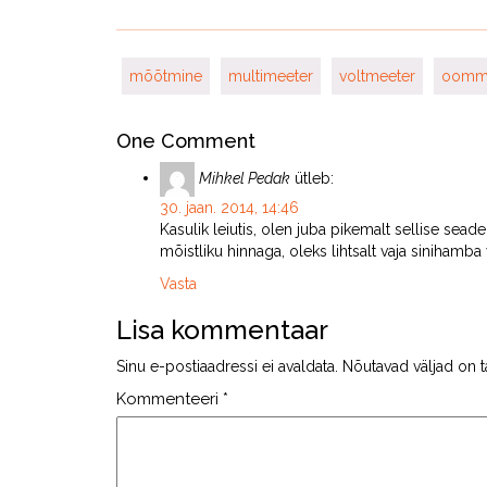
mõõtmine
multimeeter
voltmeeter
oomm
One Comment
Mihkel Pedak
ütleb:
30. jaan. 2014, 14:46
Kasulik leiutis, olen juba pikemalt sellise se
mõistliku hinnaga, oleks lihtsalt vaja sinihamba v
Vasta
Lisa kommentaar
Sinu e-postiaadressi ei avaldata.
Nõutavad väljad on t
Kommenteeri
*