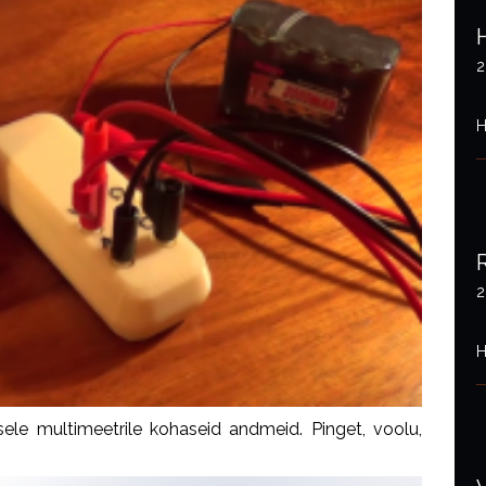
2
H
2
H
le multimeetrile kohaseid andmeid. Pinget, voolu,