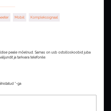
eeter
Mobiil
Komplekssignaal
adeldise peale mõelnud. Samas on usb ostsilloskoobid juba
äljundit ja tarkvara telefonile.
ähistatud
*
-ga