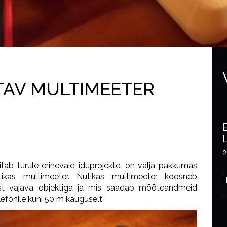
TAV MULTIMEETER
2
itab turule erinevaid iduprojekte, on välja pakkumas
ikas multimeeter. Nutikas multimeeter koosneb
H
t vajava objektiga ja mis saadab mõõteandmeid
efonile kuni 50 m kauguselt.