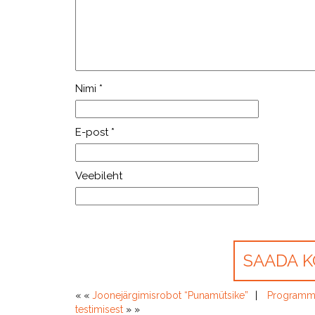
Nimi
*
E-post
*
Veebileht
« «
Joonejärgimisrobot “Punamütsike”
Programmee
testimisest
» »