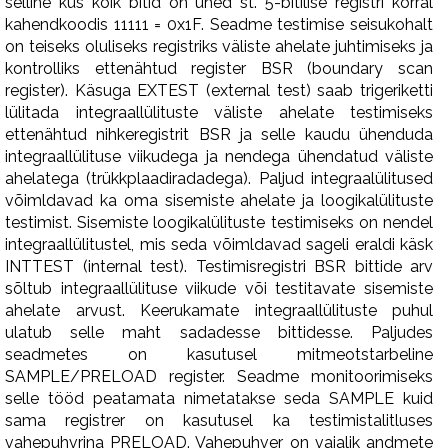
selline kus kõik bitid on ühed st. 5-bitilise registri korral
kahendkoodis 11111 = 0x1F. Seadme testimise seisukohalt
on teiseks oluliseks registriks väliste ahelate juhtimiseks ja
kontrolliks ettenähtud register BSR (boundary scan
register). Käsuga EXTEST (external test) saab trigeriketti
lülitada integraallülituste väliste ahelate testimiseks
ettenähtud nihkeregistrit BSR ja selle kaudu ühenduda
integraallülituse viikudega ja nendega ühendatud väliste
ahelatega (trükkplaadiradadega). Paljud integraalülitused
võimldavad ka oma sisemiste ahelate ja loogikalülituste
testimist. Sisemiste loogikalülituste testimiseks on nendel
integraallülitustel, mis seda võimldavad sageli eraldi käsk
INTTEST (internal test). Testimisregistri BSR bittide arv
sõltub integraallülituse viikude või testitavate sisemiste
ahelate arvust. Keerukamate integraallülituste puhul
ulatub selle maht sadadesse bittidesse. Paljudes
seadmetes on kasutusel mitmeotstarbeline
SAMPLE/PRELOAD register. Seadme monitoorimiseks
selle tööd peatamata nimetatakse seda SAMPLE kuid
sama registrer on kasutusel ka testimistalitluses
vahepuhvrina PRELOAD. Vahepuhver on vajalik andmete