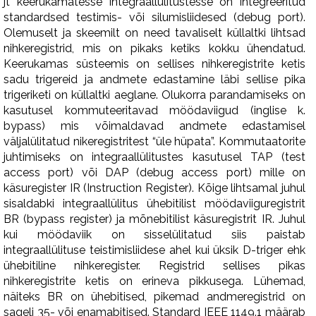
jt keerukamatesse integraallülitustesse on integreeritud
standardsed testimis- või silumisliidesed (debug port).
Olemuselt ja skeemilt on need tavaliselt küllaltki lihtsad
nihkeregistrid, mis on pikaks ketiks kokku ühendatud.
Keerukamas süsteemis on sellises nihkeregistrite ketis
sadu trigereid ja andmete edastamine läbi sellise pika
trigeriketi on küllaltki aeglane. Olukorra parandamiseks on
kasutusel kommuteeritavad möödaviigud (inglise k.
bypass) mis võimaldavad andmete edastamisel
väljalülitatud nikeregistritest “üle hüpata”. Kommutaatorite
juhtimiseks on integraallülitustes kasutusel TAP (test
access port) või DAP (debug access port) mille on
käsuregister IR (Instruction Register). Kõige lihtsamal juhul
sisaldabki integraallülitus ühebitilist möödaviiguregistrit
BR (bypass register) ja mõnebitilist käsuregistrit IR. Juhul
kui möödaviik on sisselülitatud siis paistab
integraallülituse teistimisliidese ahel kui üksik D-triger ehk
ühebitiline nihkeregister. Registrid sellises pikas
nihkeregistrite ketis on erineva pikkusega. Lühemad,
näiteks BR on ühebitised, pikemad andmeregistrid on
sageli 35- või enamabitised. Standard IEEE 1149.1 määrab