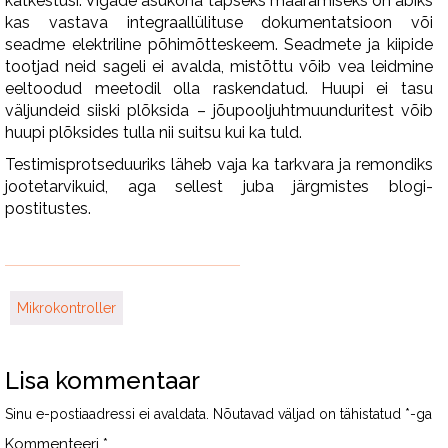
katkestusi. Vigade asukoha täpseks määramiseks on abiks
kas vastava integraallülituse dokumentatsioon või
seadme elektriline põhimõtteskeem. Seadmete ja kiipide
tootjad neid sageli ei avalda, mistõttu võib vea leidmine
eeltoodud meetodil olla raskendatud. Huupi ei tasu
väljundeid siiski plõksida – jõupooljuhtmuunduritest võib
huupi plõksides tulla nii suitsu kui ka tuld.
Testimisprotseduuriks läheb vaja ka tarkvara ja remondiks
jootetarvikuid, aga sellest juba järgmistes blogi-
postitustes.
Mikrokontroller
Lisa kommentaar
Sinu e-postiaadressi ei avaldata.
Nõutavad väljad on tähistatud
*
-ga
Kommenteeri
*