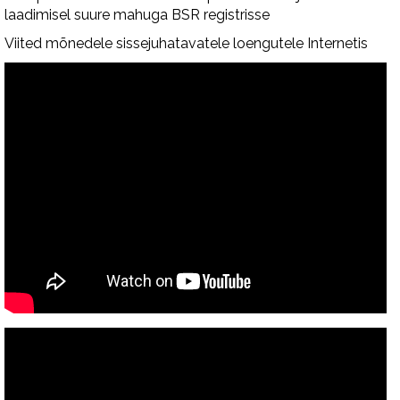
laadimisel suure mahuga BSR registrisse
Viited mõnedele sissejuhatavatele loengutele Internetis