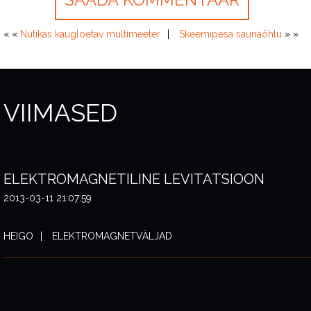
« «
Nutikas kaugloetav multimeeter
Skeemipesa saunaõhtu
» »
VIIMASED
ELEKTROMAGNETILINE LEVITATSIOON
2013-03-11 21:07:59
HEIGO
ELEKTROMAGNETVÄLJAD