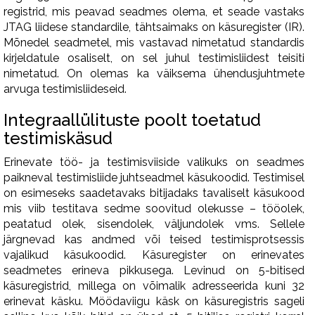
registrid, mis peavad seadmes olema, et seade vastaks
JTAG liidese standardile, tähtsaimaks on käsuregister (IR).
Mõnedel seadmetel, mis vastavad nimetatud standardis
kirjeldatule osaliselt, on sel juhul testimisliidest teisiti
nimetatud. On olemas ka väiksema ühendusjuhtmete
arvuga testimisliideseid.
Integraallülituste poolt toetatud
testimiskäsud
Erinevate töö- ja testimisviiside valikuks on seadmes
paikneval testimisliide juhtseadmel käsukoodid. Testimisel
on esimeseks saadetavaks bitijadaks tavaliselt käsukood
mis viib testitava sedme soovitud olekusse – tööolek,
peatatud olek, sisendolek, väljundolek vms. Sellele
järgnevad kas andmed või teised testimisprotsessis
vajalikud käsukoodid. Käsuregister on erinevates
seadmetes erineva pikkusega. Levinud on 5-bitised
käsuregistrid, millega on võimalik adresseerida kuni 32
erinevat käsku. Möödaviigu käsk on käsuregistris sageli