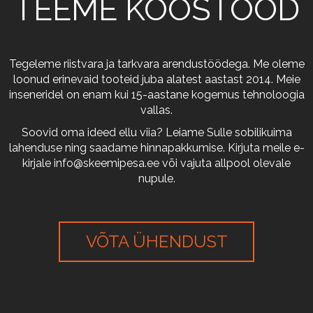
TEEME KOOSTÖÖD
Tegeleme riistvara ja tarkvara arendustöödega. Me oleme
loonud erinevaid tooteid juba alatest aastast 2014. Meie
inseneridel on enam kui 15-aastane kogemus tehnoloogia
vallas.
Soovid oma ideed ellu viia? Leiame Sulle sobilikuima
lahenduse ning saadame hinnapakkumise. Kirjuta meile e-
kirjale
info@skeemipesa.ee
või vajuta allpool olevale
nupule.
VÕTA ÜHENDUST