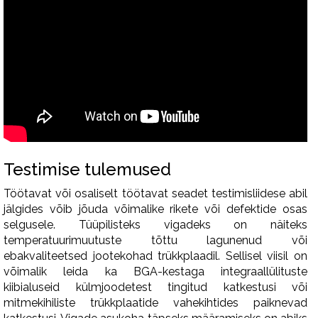
Testimise tulemused
Töötavat või osaliselt töötavat seadet testimisliidese abil
jälgides võib jõuda võimalike rikete või defektide osas
selgusele. Tüüpilisteks vigadeks on näiteks
temperatuurimuutuste tõttu lagunenud või
ebakvaliteetsed jootekohad trükkplaadil. Sellisel viisil on
võimalik leida ka BGA-kestaga integraallülituste
kiibialuseid külmjoodetest tingitud katkestusi või
mitmekihiliste trükkplaatide vahekihtides paiknevad