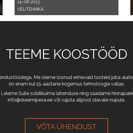
14-08-2013
HELITEHNIKA
TEEME KOOSTÖÖD
arendustöödega. Me oleme loonud erinevaid tooteid juba alates
on enam kui 15-aastane kogemus tehnoloogia vallas.
 Leiame Sulle sobilikuima lahenduse ning saadame hinnapakkum
info@skeemipesa.ee
või vajuta allpool olevale nupule.
VÕTA ÜHENDUST