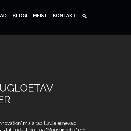
AD
BLOGI
MEIST
KONTAKT
AUGLOETAV
ER
novation" mis aitab turule erinevaid
mas lahendust nimega "Mooshimeter" ehk