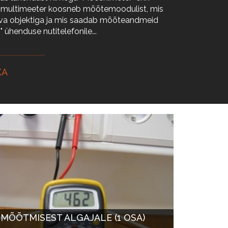
as multimeeter koosneb mõõtemoodulist, mis
va objektiga ja mis saadab mõõteandmeid
 ühenduse nutitelefonile...
KA
MÕÕTMISEST ALGAJALE (1 OSA)