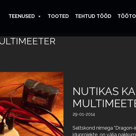
TEENUSED
TOOTED
TEHTUD TÖÖD
TÖÖTO
MULTIMEETER
NUTIKAS K
MULTIMEET
29-01-2014
Seltskond nimega "Dragon-in
iduprojekte, on välja pakku