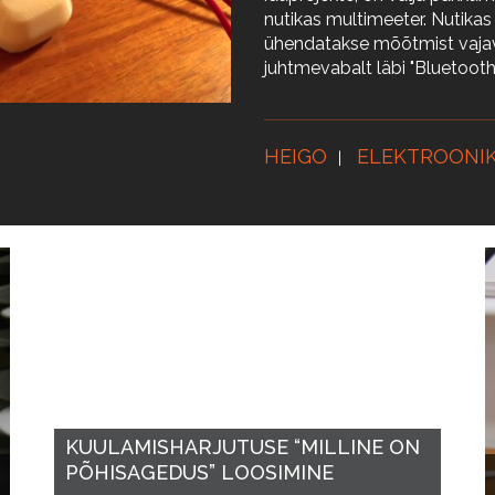
nutikas multimeeter. Nutik
ühendatakse mõõtmist vaja
juhtmevabalt läbi "Bluetooth"
HEIGO
ELEKTROONI
KUULAMISHARJUTUSE “MILLINE ON
PÕHISAGEDUS” LOOSIMINE