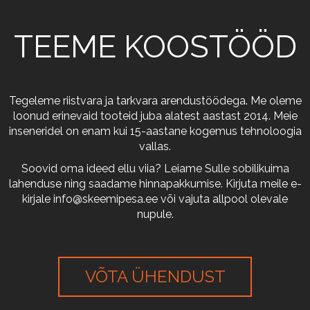
TEEME KOOSTÖÖD
Tegeleme riistvara ja tarkvara arendustöödega. Me oleme
loonud erinevaid tooteid juba alatest aastast 2014. Meie
inseneridel on enam kui 15-aastane kogemus tehnoloogia
vallas.
Soovid oma ideed ellu viia? Leiame Sulle sobilikuima
lahenduse ning saadame hinnapakkumise. Kirjuta meile e-
kirjale
info@skeemipesa.ee
või vajuta allpool olevale
nupule.
VÕTA ÜHENDUST