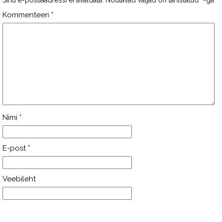
Sinu e-postiaadressi ei avaldata.
Nõutavad väljad on tähistatud
*
-ga
Kommenteeri
*
Nimi
*
E-post
*
Veebileht