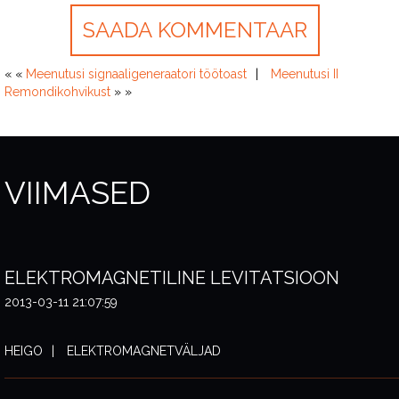
« «
Meenutusi signaaligeneraatori töötoast
Meenutusi II
Remondikohvikust
» »
VIIMASED
ELEKTROMAGNETILINE LEVITATSIOON
2013-03-11 21:07:59
HEIGO
ELEKTROMAGNETVÄLJAD