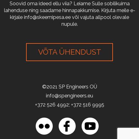
Soovid oma ideed ellu viia? Leiame Sulle sobilikuima
lahenduse ning saadame hinnapakkumise. Kirjuta meile e-
kirjale
info@skeemipesa.ee
või vajuta allpool olevale
nupule.
VÕTA ÜHENDUST
©2021 SP Engineers OÜ
info@spengineers.eu
+372 526 4992; +372 516 9995