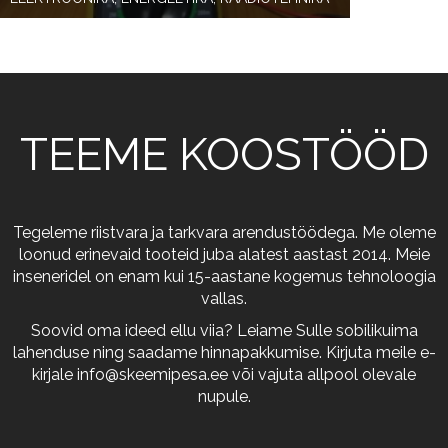
TEEME KOOSTÖÖD
Tegeleme riistvara ja tarkvara arendustöödega. Me oleme
loonud erinevaid tooteid juba alatest aastast 2014. Meie
inseneridel on enam kui 15-aastane kogemus tehnoloogia
vallas.
Soovid oma ideed ellu viia? Leiame Sulle sobilikuima
lahenduse ning saadame hinnapakkumise. Kirjuta meile e-
kirjale
info@skeemipesa.ee
või vajuta allpool olevale
nupule.