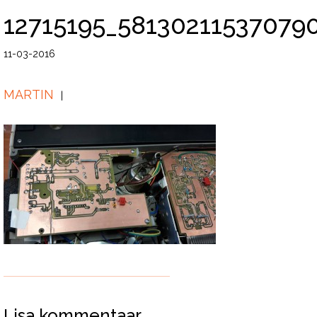
12715195_58130211537079
11-03-2016
MARTIN
Lisa kommentaar