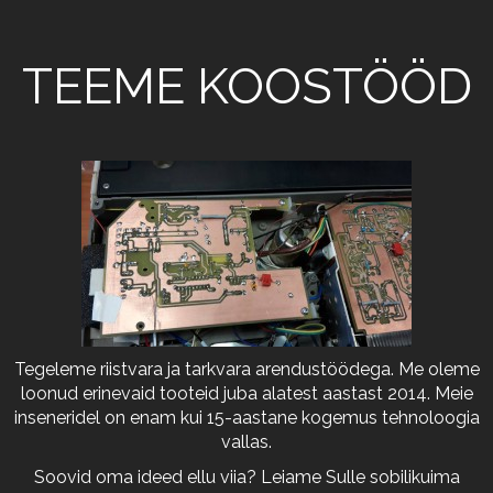
TEEME KOOSTÖÖD
Tegeleme riistvara ja tarkvara arendustöödega. Me oleme
loonud erinevaid tooteid juba alatest aastast 2014. Meie
inseneridel on enam kui 15-aastane kogemus tehnoloogia
vallas.
Soovid oma ideed ellu viia? Leiame Sulle sobilikuima