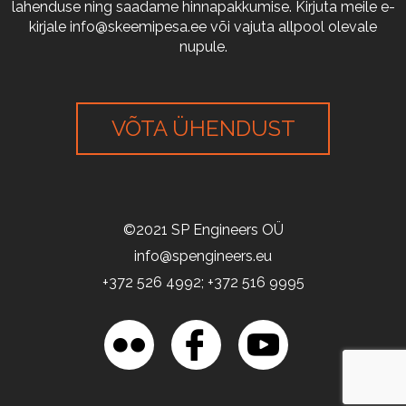
lahenduse ning saadame hinnapakkumise. Kirjuta meile e-
kirjale
info@skeemipesa.ee
või vajuta allpool olevale
nupule.
VÕTA ÜHENDUST
©2021 SP Engineers OÜ
info@spengineers.eu
+372 526 4992; +372 516 9995