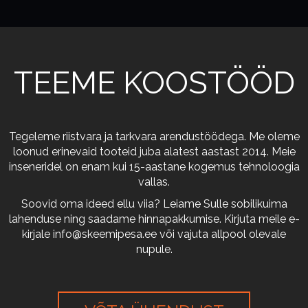
TEEME KOOSTÖÖD
Tegeleme riistvara ja tarkvara arendustöödega. Me oleme
loonud erinevaid tooteid juba alatest aastast 2014. Meie
inseneridel on enam kui 15-aastane kogemus tehnoloogia
vallas.
Soovid oma ideed ellu viia? Leiame Sulle sobilikuima
lahenduse ning saadame hinnapakkumise. Kirjuta meile e-
kirjale
info@skeemipesa.ee
või vajuta allpool olevale
nupule.