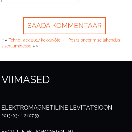
« «
TehnoHack 2017 kokkuvõte
Positsioneerimise lahendus
siseruumidesse
» »
VIIMASED
ELEKTROMAGNETILINE LEVITATSIOON
2013-03-11 21:07:59
HEIGO
ELEKTROMAGNETVÄLJAD