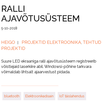
RALLI
AJAVÕTUSÜSTEEM
5-10-2018
HEIGO
PROJEKTID ELEKTROONIKA
TEHTUD
,
PROJEKTID
Suure LED ekraaniga ralli ajavõtusüsteem registreerib
võistlejaid laserkiire abil. Windowsi-põhine tarkvara
võimaldab lihtsalt ajaarvestust pidada.
bluetooth
Elektroonikadisain
IoT täislahendus