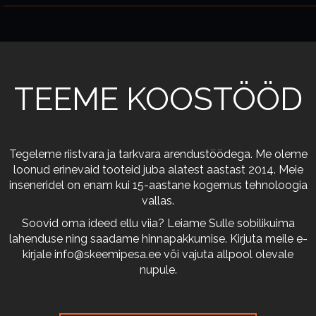
TEEME KOOSTÖÖD
Tegeleme riistvara ja tarkvara arendustöödega. Me oleme
loonud erinevaid tooteid juba alatest aastast 2014. Meie
inseneridel on enam kui 15-aastane kogemus tehnoloogia
vallas.
Soovid oma ideed ellu viia? Leiame Sulle sobilikuima
lahenduse ning saadame hinnapakkumise. Kirjuta meile e-
kirjale
info@skeemipesa.ee
või vajuta allpool olevale
nupule.