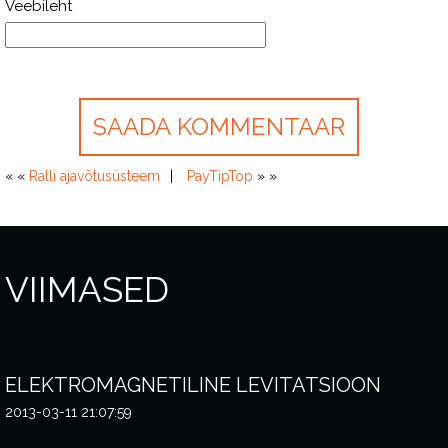
Veebileht
« «
Ralli ajavõtusüsteem
PayTipTop
» »
VIIMASED
ELEKTROMAGNETILINE LEVITATSIOON
2013-03-11 21:07:59