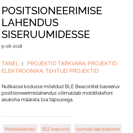
POSITSIONEERIMISE
LAHENDUS
SISERUUMIDESSE
9-08-2018
TANEL
PROJEKTID TARKVARA
PROJEKTID
,
ELEKTROONIKA
TEHTUD PROJEKTID
,
Nutikasse kodusse mõeldud BLE Beaconitel baseeruv
positsioneerimislahendus võimaldab mobiiltelefoni
asukoha määrata toa täpsusega.
Mobiilirakendus
BLE beaconid
ruumide kaardistamine