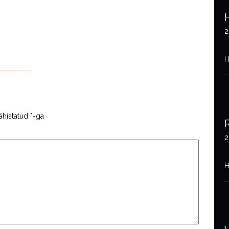
2
H
ähistatud
*
-ga
2
H