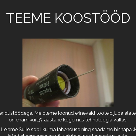
TEEME KOOSTÖÖD
arendustöödega. Me oleme loonud erinevaid tooteid juba alates
on enam kui 15-aastane kogemus tehnoloogia vallas.
 Leiame Sulle sobilikuima lahenduse ning saadame hinnapakkum