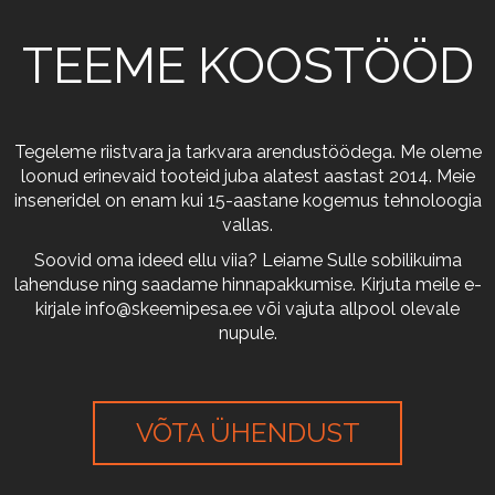
TEEME KOOSTÖÖD
Tegeleme riistvara ja tarkvara arendustöödega. Me oleme
loonud erinevaid tooteid juba alatest aastast 2014. Meie
inseneridel on enam kui 15-aastane kogemus tehnoloogia
vallas.
Soovid oma ideed ellu viia? Leiame Sulle sobilikuima
lahenduse ning saadame hinnapakkumise. Kirjuta meile e-
kirjale
info@skeemipesa.ee
või vajuta allpool olevale
nupule.
VÕTA ÜHENDUST