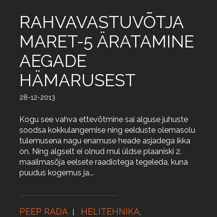
RAHVAVASTUVÕTJA
MARET-5 ÄRATAMINE
AEGADE
HÄMARUSEST
28-12-2013
Kogu see vahva ettevõtmine sai alguse juhuste
soodsa kokkulangemise ning eelduste olemasolu
tulemusena nagu enamuse heade asjadega ikka
on. Ning algselt ei olnud mul üldse plaaniski 2.
maailmasõja eelsete raadiotega tegeleda, kuna
puudus kogemus ja...
PEEP RADA
HELITEHNIKA
,