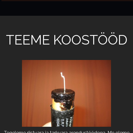
TEEME KOOSTÖÖD
Tegeleme riistvara ja tarkvara arendustöödega. Me oleme