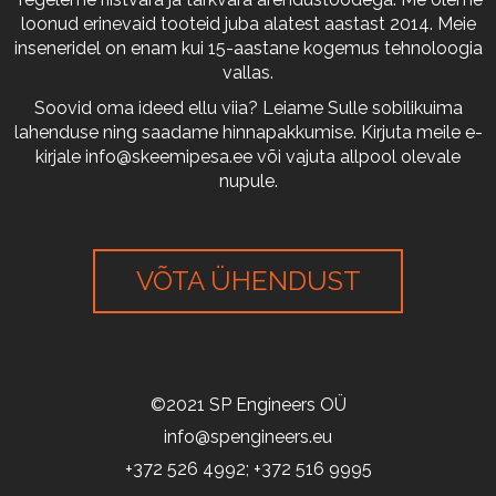
loonud erinevaid tooteid juba alatest aastast 2014. Meie
inseneridel on enam kui 15-aastane kogemus tehnoloogia
vallas.
Soovid oma ideed ellu viia? Leiame Sulle sobilikuima
lahenduse ning saadame hinnapakkumise. Kirjuta meile e-
kirjale
info@skeemipesa.ee
või vajuta allpool olevale
nupule.
VÕTA ÜHENDUST
©2021 SP Engineers OÜ
info@spengineers.eu
+372 526 4992; +372 516 9995