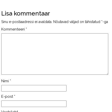
Lisa kommentaar
Sinu e-postiaadressi ei avaldata.
Nõutavad väljad on tähistatud
*
-ga
Kommenteeri
*
Nimi
*
E-post
*