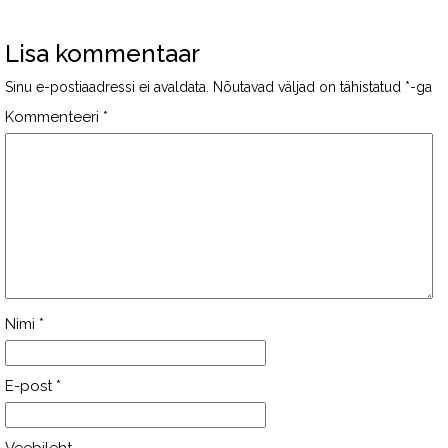
Lisa kommentaar
Sinu e-postiaadressi ei avaldata.
Nõutavad väljad on tähistatud
*
-ga
Kommenteeri
*
Nimi
*
E-post
*