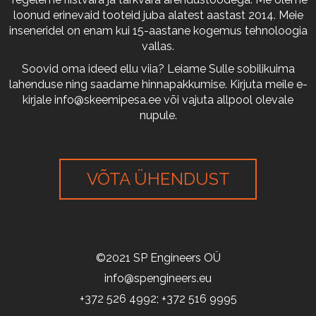
loonud erinevaid tooteid juba alatest aastast 2014. Meie
inseneridel on enam kui 15-aastane kogemus tehnoloogia
vallas.
Soovid oma ideed ellu viia? Leiame Sulle sobilikuima
lahenduse ning saadame hinnapakkumise. Kirjuta meile e-
kirjale
info@skeemipesa.ee
või vajuta allpool olevale
nupule.
VÕTA ÜHENDUST
©2021 SP Engineers OÜ
info@spengineers.eu
+372 526 4992; +372 516 9995