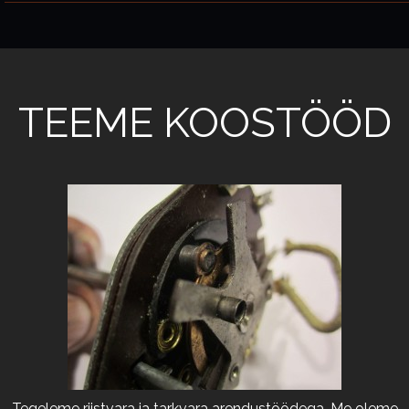
TEEME KOOSTÖÖD
Tegeleme riistvara ja tarkvara arendustöödega. Me oleme