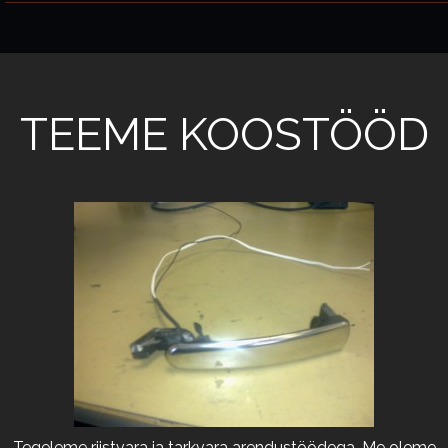
TEEME KOOSTÖÖD
Tegeleme riistvara ja tarkvara arendustöödega. Me oleme