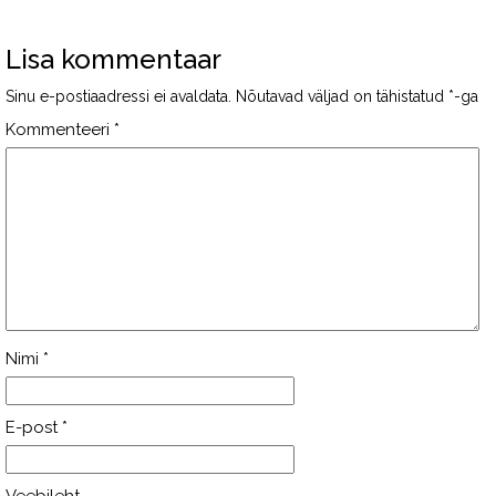
Lisa kommentaar
Sinu e-postiaadressi ei avaldata.
Nõutavad väljad on tähistatud
*
-ga
Kommenteeri
*
Nimi
*
E-post
*