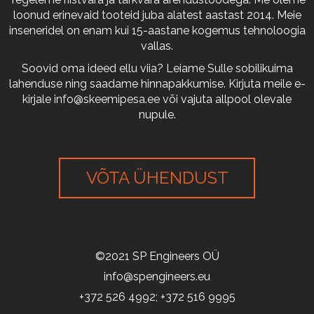
loonud erinevaid tooteid juba alatest aastast 2014. Meie
inseneridel on enam kui 15-aastane kogemus tehnoloogia
vallas.
Soovid oma ideed ellu viia? Leiame Sulle sobilikuima
lahenduse ning saadame hinnapakkumise. Kirjuta meile e-
kirjale
info@skeemipesa.ee
või vajuta allpool olevale
nupule.
VÕTA ÜHENDUST
©2021 SP Engineers OÜ
info@spengineers.eu
+372 526 4992; +372 516 9995