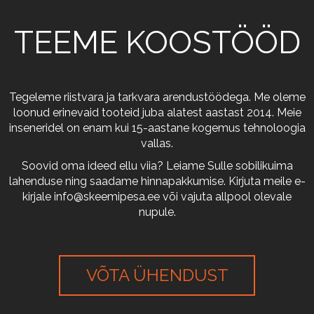
TEEME KOOSTÖÖD
Tegeleme riistvara ja tarkvara arendustöödega. Me oleme
loonud erinevaid tooteid juba alatest aastast 2014. Meie
inseneridel on enam kui 15-aastane kogemus tehnoloogia
vallas.
Soovid oma ideed ellu viia? Leiame Sulle sobilikuima
lahenduse ning saadame hinnapakkumise. Kirjuta meile e-
kirjale
info@skeemipesa.ee
või vajuta allpool olevale
nupule.
VÕTA ÜHENDUST