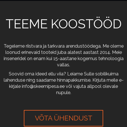
TEEME KOOSTÖÖD
Tegeleme riistvara ja tarkvara arendustöödega. Me oleme
loonud erinevaid tooteid juba alatest aastast 2014. Meie
inseneridel on enam kui 15-aastane kogemus tehnoloogia
vallas.
Soovid oma ideed ellu viia? Leiame Sulle sobilikuima
lahenduse ning saadame hinnapakkumise. Kirjuta meile e-
kirjale
info@skeemipesa.ee
või vajuta allpool olevale
nupule.
VÕTA ÜHENDUST