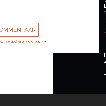
2
H
ktrilise golfikäru prototüüp
» »
2
H