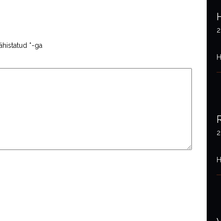
2
ähistatud
*
-ga
H
2
H