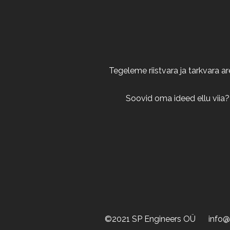
Tegeleme riistvara ja tarkvara 
Soovid oma ideed ellu viia?
©2021 SP Engineers OÜ
info@