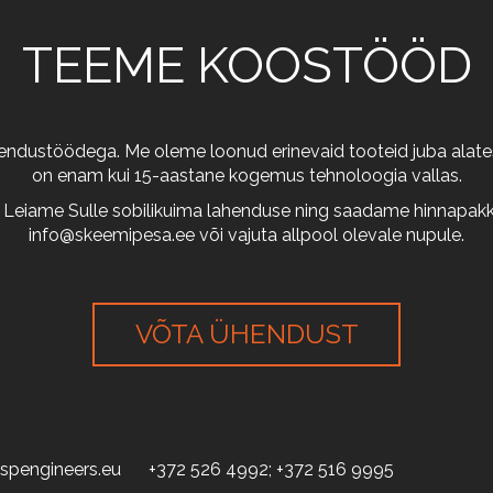
TEEME KOOSTÖÖD
arendustöödega. Me oleme loonud erinevaid tooteid juba alates
on enam kui 15-aastane kogemus tehnoloogia vallas.
 Leiame Sulle sobilikuima lahenduse ning saadame hinnapakkum
info@skeemipesa.ee
või vajuta allpool olevale nupule.
VÕTA ÜHENDUST
spengineers.eu
+372 526 4992; +372 516 9995