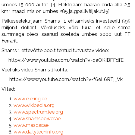
umbes 15 000 autot .[4] Elektrijaam haarab enda alla 2,5
2
km
maad, mis on umbes 285 jalgpalliväljakut.[5]
Päikeseelektrijaam Shams 1 ehitamiseks investeeriti 595
miljonit dollarit. Võrdluseks võib tuua, et selle sama
summaga oleks saanud soetada umbes 2000 uut FF
Ferrarit.
Shams 1 ettevõtte poolt tehtud tutvustav video:
httpv://www.youtube.com/watch?v=qaOKIBFFdfE
Veel üks video Shams 1 kohta:
httpv://www.youtube.com/watch?v=f6eL6RTj_Vk
Viited:
www.elering.ee
www.wikipedia.org
www.spectrum.iee.org
www.shamspower.ae
www.masdar.ae
www.dailytechinfo.org