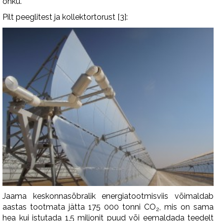
õhku.
Pilt peeglitest ja kollektortorust [3]:
Jaama keskonnasõbralik energiatootmisviis võimaldab
aastas tootmata jätta 175 000 tonni CO
, mis on sama
2
hea kui istutada 1,5 miljonit puud või eemaldada teedelt