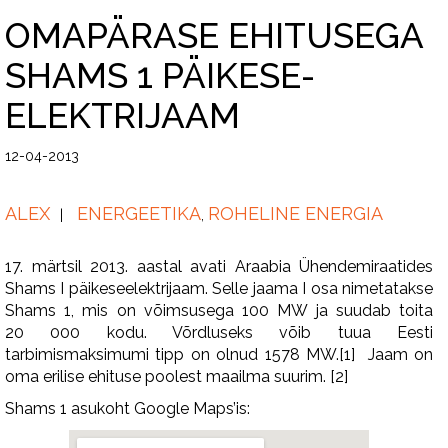
OMAPÄRASE EHITUSEGA
SHAMS 1 PÄIKESE-
ELEKTRIJAAM
12-04-2013
ALEX
ENERGEETIKA
ROHELINE ENERGIA
,
17. märtsil 2013. aastal avati Araabia Ühendemiraatides
Shams I päikeseelektrijaam. Selle jaama I osa nimetatakse
Shams 1, mis on võimsusega 100 MW ja suudab toita
20 000 kodu. Võrdluseks võib tuua Eesti
tarbimismaksimumi tipp on olnud 1578 MW.[1] Jaam on
oma erilise ehituse poolest maailma suurim. [2]
Shams 1 asukoht Google Maps’is: