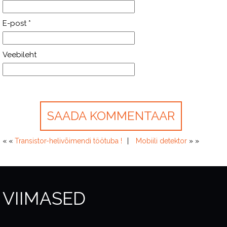
E-post
*
Veebileht
« «
Transistor-helivõimendi töötuba !
Mobiili detektor
» »
VIIMASED