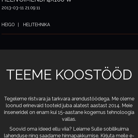
2013-03-11 21:09:11
HEIGO
HELITEHNIKA
TEEME KOOSTÖÖD
Tegeleme riistvara ja tarkvara arendustöödega. Me oleme
loonud erinevaid tooteid juba alatest aastast 2014. Meie
inseneridel on enam kui 15-aastane kogemus tehnoloogia
vallas.
Soovid oma ideed ellu viia? Leiame Sulle sobilikuima
lahenduse ning saadame hinnapakkumise. Kirjuta meile e-