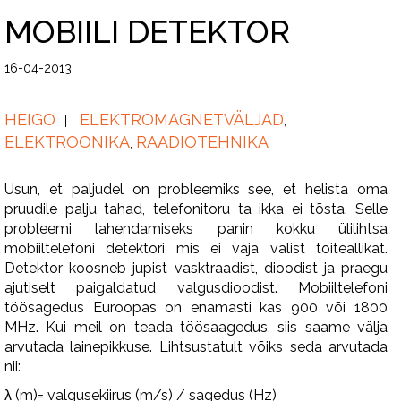
MOBIILI DETEKTOR
16-04-2013
HEIGO
ELEKTROMAGNETVÄLJAD
,
ELEKTROONIKA
RAADIOTEHNIKA
,
Usun, et paljudel on probleemiks see, et helista oma
pruudile palju tahad, telefonitoru ta ikka ei tõsta. Selle
probleemi lahendamiseks panin kokku ülilihtsa
mobiiltelefoni detektori mis ei vaja välist toiteallikat.
Detektor koosneb jupist vasktraadist, dioodist ja praegu
ajutiselt paigaldatud valgusdioodist. Mobiiltelefoni
töösagedus Euroopas on enamasti kas 900 või 1800
MHz. Kui meil on teada töösaagedus, siis saame välja
arvutada lainepikkuse. Lihtsustatult võiks seda arvutada
nii:
λ (m)= valgusekiirus (m/s) / sagedus (Hz)