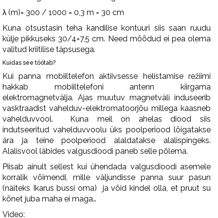
λ (m)= 300 / 1000 = 0,3 m = 30 cm
Kuna otsustasin teha kandilise kontuuri siis saan ruudu
külje pikkuseks 30/4=7,5 cm. Need mõõdud ei pea olema
valitud kriitilise täpsusega.
Kuidas see töötab?
Kui panna mobiiltelefon aktiivsesse helistamise režiimi
hakkab mobiiltelefoni antenn kiirgama
elektromagnetvälja. Ajas muutuv magnetväli induseerib
vasktraadist vahelduv-elektromatoorjõu millega kaasneb
vahelduvvool. Kuna meil on ahelas diood siis
indutseeritud vahelduvvoolu üks poolperiood lõigatakse
ära ja teine poolperiood alaldatakse alalispingeks.
Alalisvool läbides valgusdioodi paneb selle põlema.
Piisab ainult sellest kui ühendada valgusdioodi asemele
korralik võimendi, mille väljundisse panna suur pasun
(näiteks Ikarus bussi oma) ja võid kindel olla, et pruut su
kõnet juba maha ei maga…
Video: