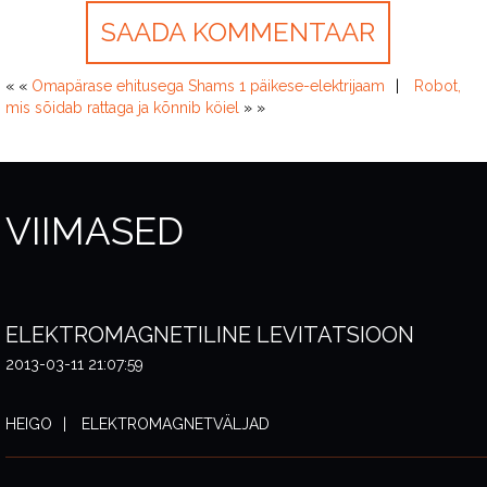
« «
Omapärase ehitusega Shams 1 päikese-elektrijaam
Robot,
mis sõidab rattaga ja kõnnib köiel
» »
VIIMASED
ELEKTROMAGNETILINE LEVITATSIOON
2013-03-11 21:07:59
HEIGO
ELEKTROMAGNETVÄLJAD