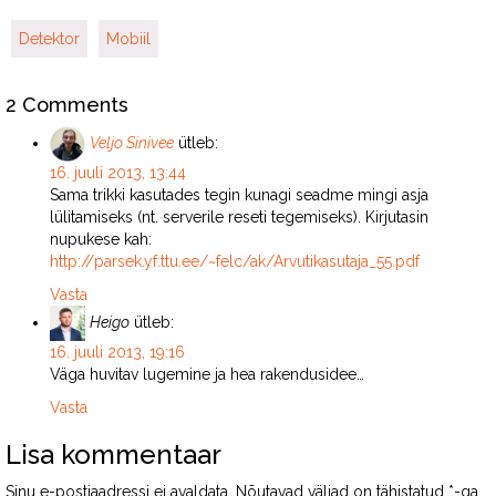
Detektor
Mobiil
2 Comments
Veljo Sinivee
ütleb:
16. juuli 2013, 13:44
Sama trikki kasutades tegin kunagi seadme mingi asja
lülitamiseks (nt. serverile reseti tegemiseks). Kirjutasin
nupukese kah:
http://parsek.yf.ttu.ee/~felc/ak/Arvutikasutaja_55.pdf
Vasta
Heigo
ütleb:
16. juuli 2013, 19:16
Väga huvitav lugemine ja hea rakendusidee…
Vasta
Lisa kommentaar
Sinu e-postiaadressi ei avaldata.
Nõutavad väljad on tähistatud
*
-ga