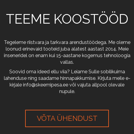
TEEME KOOSTÖÖD
Tegeleme riistvara ja tarkvara arendustöödega. Me oleme
loonud erinevaid tooteid juba alatest aastast 2014. Meie
inseneridel on enam kui 15-aastane kogemus tehnoloogia
vallas.
Soovid oma ideed ellu viia? Leiame Sulle sobilikuima
lahenduse ning saadame hinnapakkumise. Kirjuta meile e-
kirjale
info@skeemipesa.ee
või vajuta allpool olevale
nupule.
VÕTA ÜHENDUST