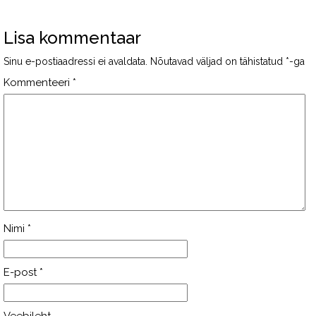
Lisa kommentaar
Sinu e-postiaadressi ei avaldata.
Nõutavad väljad on tähistatud
*
-ga
Kommenteeri
*
Nimi
*
E-post
*