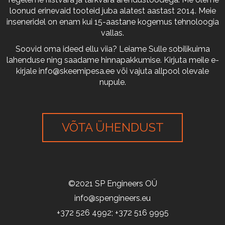
loonud erinevaid tooteid juba alatest aastast 2014. Meie
inseneridel on enam kui 15-aastane kogemus tehnoloogia
vallas.
Soovid oma ideed ellu viia? Leiame Sulle sobilikuima
lahenduse ning saadame hinnapakkumise. Kirjuta meile e-
kirjale
info@skeemipesa.ee
või vajuta allpool olevale
nupule.
VÕTA ÜHENDUST
©2021 SP Engineers OÜ
info@spengineers.eu
+372 526 4992; +372 516 9995