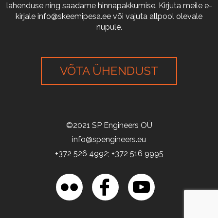
lahenduse ning saadame hinnapakkumise. Kirjuta meile e-
kirjale
info@skeemipesa.ee
või vajuta allpool olevale
nupule.
VÕTA ÜHENDUST
©2021 SP Engineers OÜ
info@spengineers.eu
+372 526 4992; +372 516 9995