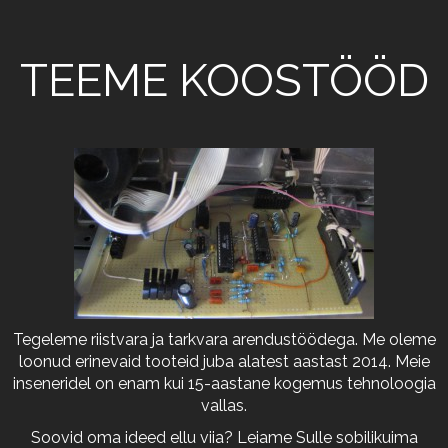
TEEME KOOSTÖÖD
Tegeleme riistvara ja tarkvara arendustöödega. Me oleme
loonud erinevaid tooteid juba alatest aastast 2014. Meie
inseneridel on enam kui 15-aastane kogemus tehnoloogia
vallas.
Soovid oma ideed ellu viia? Leiame Sulle sobilikuima