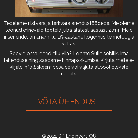
Tegeleme riistvara ja tarkvara arendustöödega. Me oleme
loonud erinevaid tooteid juba alatest aastast 2014. Meie
inseneridel on enam kui 15-aastane kogemus tehnoloogia
vallas.
Soovid oma ideed ellu viia? Leiame Sulle sobilikuima
lahenduse ning saadame hinnapakkumise. Kirjuta meile e-
kirjale
info@skeemipesa.ee
või vajuta allpool olevale
nupule.
VÕTA ÜHENDUST
©2021 SP Engineers OÜ