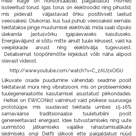
mille külge on horisontaalselt paigaldatud mitmed
isoleeritud torud. Igas torus on elektroodid ning pihustid,
mis pidevalt väljastavad õhku positiivselt laetud
veeosakesi. Olukorras, kus tuul puhub veeosakesi eemale,
tekitatakse pinge muutumisel elektriväli, mida saab lõpuks
ülekanda jaotusvõrku igapäevaseks kasutuseks.
Energiaväljund ei sõltu mitte ainult tuule kiirusest, vaid ka
veepiiskade arvust ning elektrivälja tugevusest.
Detailsemat tööpõhimõtte kirjeldust võib näha allpool
olevast videost.
http://www.youtube.com/watch?v=C_zAUzxOiSU
Liikuvate osade puudumine vähendab seadme poolt
tekitatavat müra ning vibratsiooni, mis on probleemideks
tuulegeneraatorite kasutamisel asustatud piirkondades.
Hetkel on EWICONist valminud vaid pisikese suurusega
prototüüpe, mis suudavad tekitada umbes 15-16%
samaväärse traditsionaalse tuuleturbiini poolt
genereeritavast energiast. Idee tutvustamiseks ning uute
uurimistöö jätkamiseks vajalike rahastamisallikate
leidmiseks ongi Delfti ülikooli ette paigaldatud nüüd