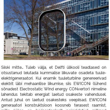
Siiski mitte… Tuleb välja, et Delfti ülikooli teadlased on
otsustanud leiutada kummalise liikuvate osadeta tuule-
elektrigeneraatori. Kui enamik tuuleturbiine genereerivad
elektrit läbi mehaanilise liikumise, siis EWICONi (lühend
sõnadest Electrostatic WInd energy CONvertor) nimeline
lahendus tekitab energiat laetud osakeste vahendusel.
Antud juhul on laetud osakesteks veepiisad. EWICONi
generaatori konstruktsioon koosneb terasest raamist,