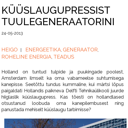
KÜÜSLAUGUPRESSIST
TUULEGENERAATORINI
24-05-2013
HEIGO
ENERGEETIKA
GENERAATOR
,
,
ROHELINE ENERGIA
TEADUS
,
Holland on tuntud tulpide ja puukingade poolest,
Amsterdam ilmselt ka oma vabameelse suhtumisega
kanepisse. Seetõttu tundus kummaline, kui märtsi lõpus
paigaldati Hollandis paikneva Delfti Tehnikaülikooli juurde
hiiglaslik küüslaugupress. Kas tõesti on hollandlased
otsustanud loobuda oma kanepilembusest ning
panustada mehiselt küüslaugu tarbimisse?