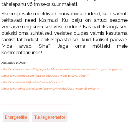
tähelepanu võitmiseks suur makett.
Skeemipesale meeldivad innovatiivsed ideed, kuid samuti
tekitavad need küsimusi. Kui palju on antud seadme
veetarve ning kuhu see vesi lendub? Kas näiteks inglased
oleksid oma suhteliselt vesistes oludes valmis kasutama
taolist lahendust päikesepaistelisel, kuid tuulisel päeval?
Mida arvad Sina? Jaga oma mõtteid meie
kommentaariumis!
Kasutatud allikad:
http://www.dvice.com/2013-4-3/bladeless-wind-turbine-works-without-any-moving-parts
http://www.gizmag.com/ewicon-bladeless-wind-turbine/26907/
http://www.ewi.tudelft.nl/en/current/ewicon/
http://www.tobiasbuckell.com/2013/04/03/bladeless-windmill-ewicon/
Energeetika
Tuulegeneraator