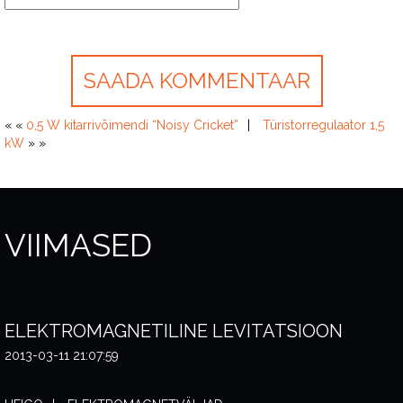
« «
0,5 W kitarrivõimendi “Noisy Cricket”
Türistorregulaator 1,5
kW
» »
VIIMASED
ELEKTROMAGNETILINE LEVITATSIOON
2013-03-11 21:07:59