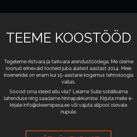
TEEME KOOSTÖÖD
Tegeleme riistvara ja tarkvara arendustöödega. Me oleme
loonud erinevaid tooteid juba alatest aastast 2014. Meie
inseneridel on enam kui 15-aastane kogemus tehnoloogia
vallas.
Soovid oma ideed ellu viia? Leiame Sulle sobilikuima
lahenduse ning saadame hinnapakkumise. Kirjuta meile e-
kirjale
info@skeemipesa.ee
või vajuta allpool olevale
nupule.