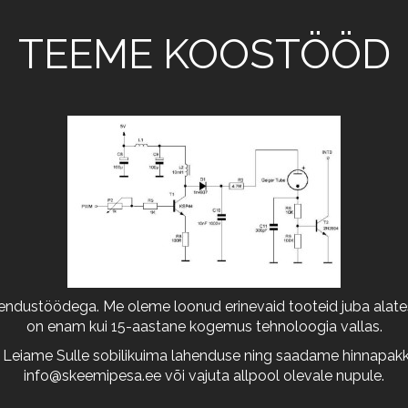
TEEME KOOSTÖÖD
arendustöödega. Me oleme loonud erinevaid tooteid juba alates
on enam kui 15-aastane kogemus tehnoloogia vallas.
 Leiame Sulle sobilikuima lahenduse ning saadame hinnapakkum
info@skeemipesa.ee
või vajuta allpool olevale nupule.