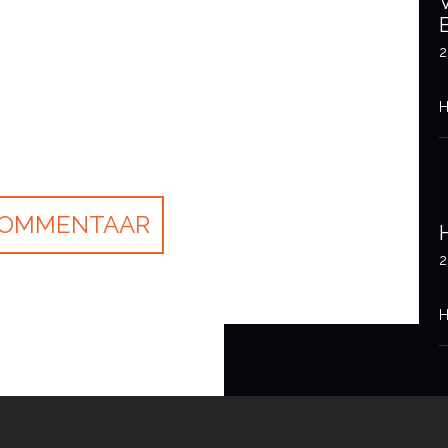
2
H
2
H