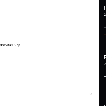
2
H
ähistatud
*
-ga
2
H