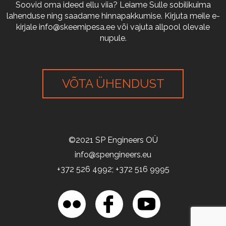
Soovid oma ideed ellu viia? Leiame Sulle sobilikuima
lahenduse ning saadame hinnapakkumise. Kirjuta meile e-
kirjale
info@skeemipesa.ee
või vajuta allpool olevale
nupule.
VÕTA ÜHENDUST
©2021 SP Engineers OÜ
info@spengineers.eu
+372 526 4992; +372 516 9995