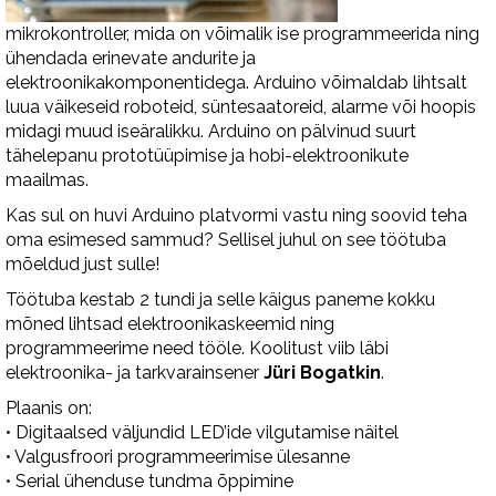
mikrokontroller, mida on võimalik ise programmeerida ning
ühendada erinevate andurite ja
elektroonikakomponentidega. Arduino võimaldab lihtsalt
luua väikeseid roboteid, süntesaatoreid, alarme või hoopis
midagi muud iseäralikku. Arduino on pälvinud suurt
tähelepanu prototüüpimise ja hobi-elektroonikute
maailmas.
Kas sul on huvi Arduino platvormi vastu ning soovid teha
oma esimesed sammud? Sellisel juhul on see töötuba
mõeldud just sulle!
Töötuba kestab 2 tundi ja selle käigus paneme kokku
mõned lihtsad elektroonikaskeemid ning
programmeerime need tööle. Koolitust viib läbi
elektroonika- ja tarkvarainsener
Jüri Bogatkin
.
Plaanis on:
• Digitaalsed väljundid LED’ide vilgutamise näitel
• Valgusfroori programmeerimise ülesanne
• Serial ühenduse tundma õppimine