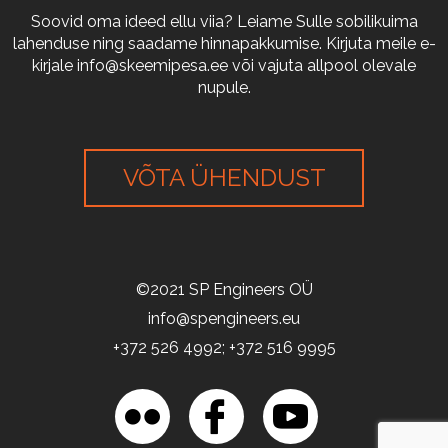
Soovid oma ideed ellu viia? Leiame Sulle sobilikuima
lahenduse ning saadame hinnapakkumise. Kirjuta meile e-
kirjale
info@skeemipesa.ee
või vajuta allpool olevale
nupule.
VÕTA ÜHENDUST
©2021 SP Engineers OÜ
info@spengineers.eu
+372 526 4992; +372 516 9995