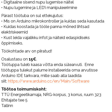
• Digitaalne sisend nupu lugemise näitel
• Nupu lugemine ja LED’i manipuleerimine
Pärast töötuba on sul ettekujutus:
• Mis on Arduino mikrokontroller ja kuidas seda kasutada
• Kuidas koostada ja tööle panna mõned lihtsad
elektriskeemid
• Kust leida vajalikku infot ja näiteid edaspidiseks
õppimiseks.
Töökohtade arv on piiratud!
Osalustasu on
15€
.
Töötuppa tuleb kaasa võtta enda sülearvuti. Enne
töötuppa tulekut palume installeerida oma arvutisse
Arduino IDE tarkvara, mille saab alla laadida
siit:
https://www.arduino.cc/en/Main/Software
Töötoa toimumiskoht:
TTÜ Energeetikamaja, NRG-korpus, 3 korrus, ruum 323
Ehitajate tee 5
Tallinn