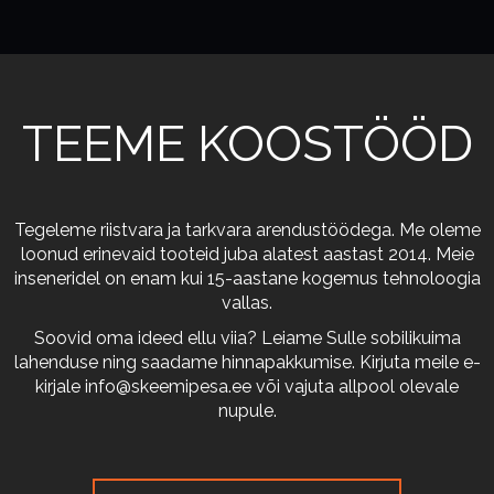
TEEME KOOSTÖÖD
Tegeleme riistvara ja tarkvara arendustöödega. Me oleme
loonud erinevaid tooteid juba alatest aastast 2014. Meie
inseneridel on enam kui 15-aastane kogemus tehnoloogia
vallas.
Soovid oma ideed ellu viia? Leiame Sulle sobilikuima
lahenduse ning saadame hinnapakkumise. Kirjuta meile e-
kirjale
info@skeemipesa.ee
või vajuta allpool olevale
nupule.