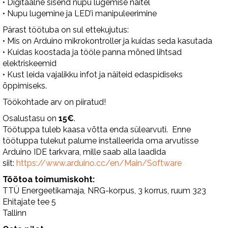
• Digitaalne sisend nupu lugemise näitel
• Nupu lugemine ja LED’i manipuleerimine
Pärast töötuba on sul ettekujutus:
• Mis on Arduino mikrokontroller ja kuidas seda kasutada
• Kuidas koostada ja tööle panna mõned lihtsad
elektriskeemid
• Kust leida vajalikku infot ja näiteid edaspidiseks
õppimiseks.
Töökohtade arv on piiratud!
Osalustasu on
15€
.
Töötuppa tuleb kaasa võtta enda sülearvuti. Enne
töötuppa tulekut palume installeerida oma arvutisse
Arduino IDE tarkvara, mille saab alla laadida
siit:
https://www.arduino.cc/en/Main/Software
Töötoa toimumiskoht:
TTÜ Energeetikamaja, NRG-korpus, 3 korrus, ruum 323
Ehitajate tee 5
Tallinn