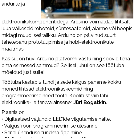
andurite ja
elektroonikakomponentidega. Arduino võimaldab lihtsalt
luua väikeseid roboteid, süntesaatoreid, alarme või hoopis
midagi muud iseäralikku. Arduino on pälvinud suurt
tähelepanu prototüüpimise ja hobi-elektroonikute
maailmas.
Kas sul on huvi Arduino platvormi vastu ning soovid teha
oma esimesed sammud? Sellisel juhul on see töötuba
mõeldud just sulle!
Töötuba kestab 2 tundi ja selle käigus paneme kokku
mõned lihtsad elektroonikaskeemid ning
programmeerime need tööle. Koolitust viib läbi
elektroonika- ja tarkvarainsener
Jüri Bogatkin
.
Plaanis on:
• Digitaalsed väljundid LED’ide vilgutamise näitel
• Valgusfroori programmeerimise ülesanne
• Serial ühenduse tundma õppimine