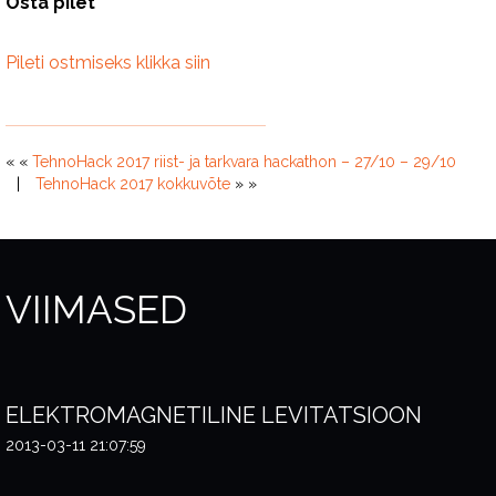
Osta pilet
Pileti ostmiseks klikka siin
« «
TehnoHack 2017 riist- ja tarkvara hackathon – 27/10 – 29/10
TehnoHack 2017 kokkuvõte
» »
VIIMASED
ELEKTROMAGNETILINE LEVITATSIOON
2013-03-11 21:07:59