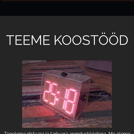
TEEME KOOSTÖÖD
Tegeleme riistvara ja tarkvara arendustöödega. Me oleme