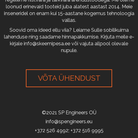
loonud erinevaid tooteid juba alatest aastast 2014. Meie
inseneridel on enam kui 15-aastane kogemus tehnoloogia
vallas.
Soovid oma ideed ellu viia? Leiame Sulle sobilikuima
lahenduse ning saadame hinnapakkumise. Kirjuta meile e-
kirjale
info@skeemipesa.ee
või vajuta allpool olevale
nupule.
VÕTA ÜHENDUST
©2021 SP Engineers OÜ
info@spengineers.eu
+372 526 4992; +372 516 9995