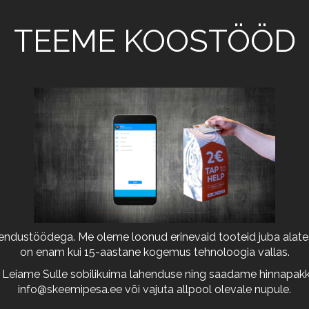
TEEME KOOSTÖÖD
arendustöödega. Me oleme loonud erinevaid tooteid juba alates
on enam kui 15-aastane kogemus tehnoloogia vallas.
 Leiame Sulle sobilikuima lahenduse ning saadame hinnapakkum
info@skeemipesa.ee
või vajuta allpool olevale nupule.