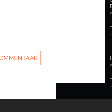
2
H
2
H