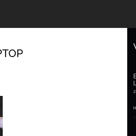
PTOP
2
H