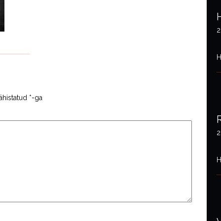
2
H
ähistatud
*
-ga
2
H