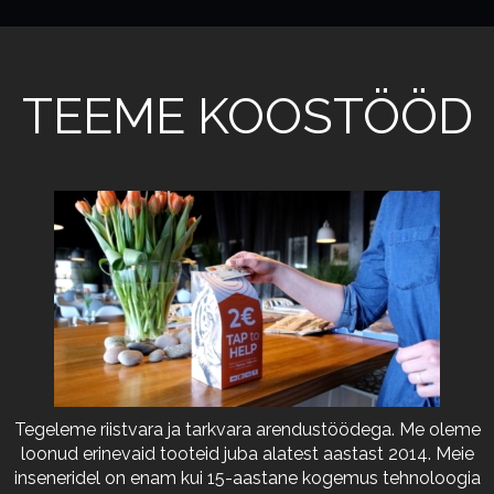
TEEME KOOSTÖÖD
Tegeleme riistvara ja tarkvara arendustöödega. Me oleme
loonud erinevaid tooteid juba alatest aastast 2014. Meie
inseneridel on enam kui 15-aastane kogemus tehnoloogia