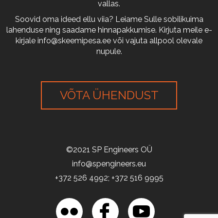
vallas.
Soovid oma ideed ellu viia? Leiame Sulle sobilikuima
lahenduse ning saadame hinnapakkumise. Kirjuta meile e-
kirjale
info@skeemipesa.ee
või vajuta allpool olevale
nupule.
VÕTA ÜHENDUST
©2021 SP Engineers OÜ
info@spengineers.eu
+372 526 4992; +372 516 9995