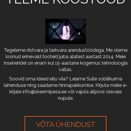
Tegeleme riistvara ja tarkvara arendustöödega. Me oleme
loonud erinevaid tooteid juba alatest aastast 2014. Meie
inseneridel on enam kui 15-aastane kogemus tehnoloogia
vallas.
Soovid oma ideed ellu viia? Leiame Sulle sobilikuima
lahenduse ning saadame hinnapakkumise. Kirjuta meile e-
kirjale
info@skeemipesa.ee
või vajuta allpool olevale
nupule.
VÕTA ÜHENDUST