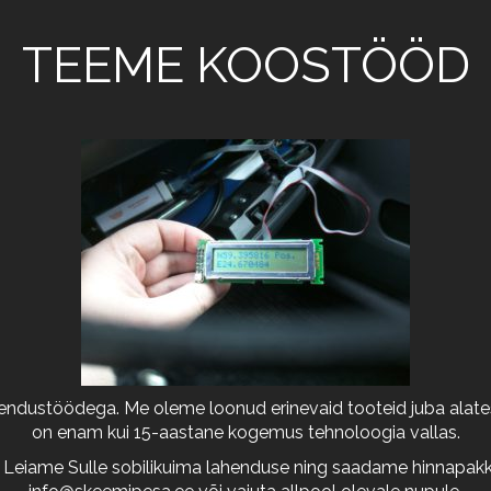
TEEME KOOSTÖÖD
arendustöödega. Me oleme loonud erinevaid tooteid juba alates
on enam kui 15-aastane kogemus tehnoloogia vallas.
 Leiame Sulle sobilikuima lahenduse ning saadame hinnapakkum