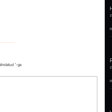
2
H
ähistatud
*
-ga
2
H