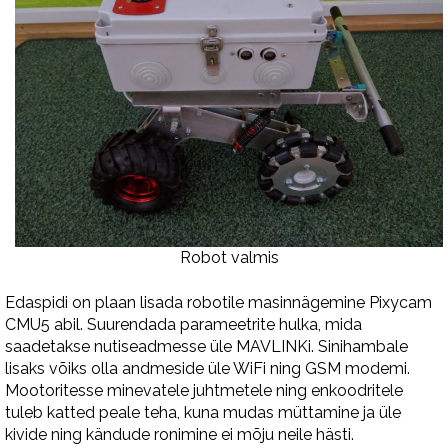
Robot valmis
Edaspidi on plaan lisada robotile masinnägemine Pixycam
CMU5 abil. Suurendada parameetrite hulka, mida
saadetakse nutiseadmesse üle MAVLINKi. Sinihambale
lisaks võiks olla andmeside üle WiFi ning GSM modemi.
Mootoritesse minevatele juhtmetele ning enkoodritele
tuleb katted peale teha, kuna mudas müttamine ja üle
kivide ning kändude ronimine ei mõju neile hästi.