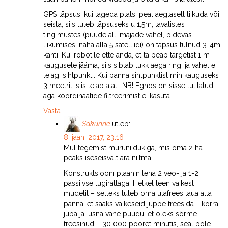
GPS täpsus: kui lageda platsi peal aeglaselt liikuda või
seista, siis tuleb täpsuseks u 1,5m; tavalistes
tingimustes (puude all, majade vahel, pidevas
liikumises, näha alla 5 satelliidi) on täpsus tulnud 3..4m
kanti. Kui robotile ette anda, et ta peab targetist 1 m
kaugusele jääma, siis siblab tükk aega ringi ja vahel ei
leiagi sihtpunkti. Kui panna sihtpunktist min kauguseks
3 meetrit, siis leiab alati. NB! Egnos on sisse lülitatud
aga koordinaatide filtreerimist ei kasuta.
Vasta
Sakunne
ütleb:
8. jaan. 2017, 23:16
Mul tegemist muruniidukiga, mis oma 2 ha
peaks iseseisvalt ära niitma.
Konstruktsiooni plaanin teha 2 veo- ja 1-2
passiivse tugirattaga. Hetkel teen väikest
mudelit – selleks tuleb oma ülafrees laua alla
panna, et saaks väikeseid juppe freesida … korra
juba jäi üsna vähe puudu, et oleks sõrme
freesinud – 30 000 pööret minutis, seal pole