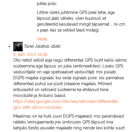
pikka pidu.
Lihtne oleks juhtimine GPS peal teha, aga
täpsust jääb väheks, olen kuulnud, et
geodeedid kasutavad mingit täpsemat … nii cm
v paar, kas sa sellest tead midagi.
Vasta
Tanel Jalakas
ütleb:
9. jaan. 2017, 14:49
Otsi netist sellist asja nagu differential GPS (suht kallis valmis
süsteemina aga täpsus on juba sentimeetrites). Lisaks GPS
vastuvõtjale on vaja spetsiaalset vastuvõtjat, mis püüab
DGPS majaka signaali, kui seda signaali pole, siis pannakse
differentiali puhul ise püsti lokaalne majakas. Mõned
entusiastid on selliseid süsteeme ka ehitanud hiina
moodulite ja Arduino baasil.
https://sites.google.com/site/wayneholder/differential-
gps-with-ublox-modules
Maailmas on ka hulk suuri DGPS majakaid, mis parandavad
näiteks lennujaamade jne ümbruses GPS täpsust (ma
kahjuks Eestis asuvate majakate ning nende levi kohta suurt