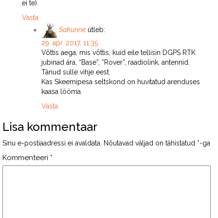
ei te).
Vasta
Sakunne
ütleb:
29. apr. 2017, 11:35
Võttis aega, mis võttis, kuid eile tellisin DGPS RTK
jubinad ära, “Base”, “Rover”, raadiolink, antennid.
Tänud sulle vihje eest.
Kas Skeemipesa seltskond on huvitatud arenduses
kaasa lööma.
Vasta
Lisa kommentaar
Sinu e-postiaadressi ei avaldata.
Nõutavad väljad on tähistatud
*
-ga
Kommenteeri
*