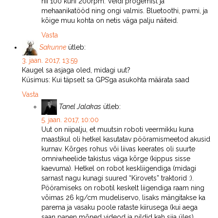
nii 100 kuni 200rpm. Veidi progemist ja
mehaanikatööd ning ongi valmis. Bluetoothi, pwmi, ja
kõige muu kohta on netis väga palju näiteid.
Vasta
Sakunne
ütleb:
3. jaan. 2017, 13:59
Kaugel sa asjaga oled, midagi uut?
Küsimus: Kui täpselt sa GPS’ga asukohta määrata saad
Vasta
Tanel Jalakas
ütleb:
5. jaan. 2017, 10:00
Uut on niipalju, et muutsin roboti veermikku kuna
maastikul oli hetkel kasutatav pööramismeetod akusid
kurnav. Kõrges rohus või liivas keerates oli suurte
omniwheelide takistus väga kõrge (kippus sisse
kaevuma). Hetkel on robot keskliigendiga (midagi
sarnast nagu kunagi suured “Kirovets” traktorid :).
Pööramiseks on robotil keskelt liigendiga raam ning
võimas 26 kg/cm mudeliservo, lisaks mängitakse ka
parema ja vasaku poole rataste kiirusega (kui aega
saan panen mõned videod ja pildid kah siia üles).