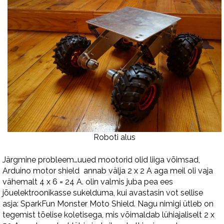
Roboti alus
Järgmine probleem…uued mootorid olid liiga võimsad,
Arduino motor shield annab välja 2 x 2 A aga meil oli vaja
vähemalt 4 x 6 = 24 A. olin valmis juba pea ees
jõuelektroonikasse sukelduma, kui avastasin vot sellise
asja: SparkFun Monster Moto Shield. Nagu nimigi ütleb on
tegemist tõelise koletisega, mis võimaldab lühiajaliselt 2 x