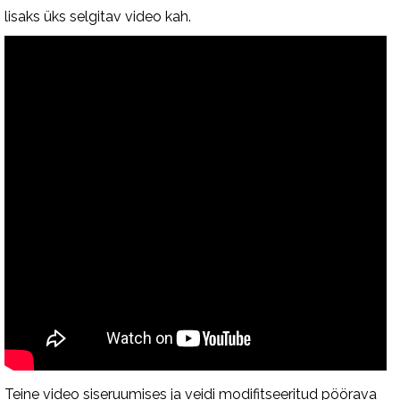
lisaks üks selgitav video kah.
Teine video siseruumises ja veidi modifitseeritud pöörava