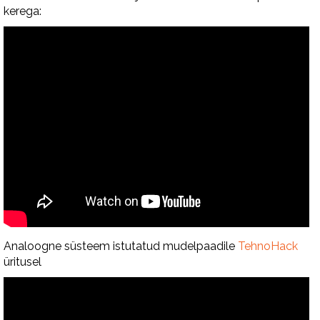
kerega:
Analoogne süsteem istutatud mudelpaadile
TehnoHack
üritusel