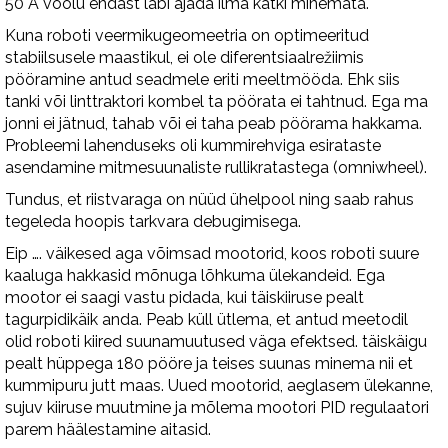
50 A voolu endast läbi ajada ilma katki minemata.
Kuna roboti veermikugeomeetria on optimeeritud
stabiilsusele maastikul, ei ole diferentsiaalrežiimis
pööramine antud seadmele eriti meeltmööda. Ehk siis
tanki või linttraktori kombel ta pöörata ei tahtnud. Ega ma
jonni ei jätnud, tahab või ei taha peab pöörama hakkama.
Probleemi lahenduseks oli kummirehviga esirataste
asendamine mitmesuunaliste rullikratastega (omniwheel).
Tundus, et riistvaraga on nüüd ühelpool ning saab rahus
tegeleda hoopis tarkvara debugimisega.
Eip …. väikesed aga võimsad mootorid, koos roboti suure
kaaluga hakkasid mõnuga lõhkuma ülekandeid. Ega
mootor ei saagi vastu pidada, kui täiskiiruse pealt
tagurpidikäik anda. Peab küll ütlema, et antud meetodil
olid roboti kiired suunamuutused väga efektsed. täiskäigu
pealt hüppega 180 pööre ja teises suunas minema nii et
kummipuru jutt maas. Uued mootorid, aeglasem ülekanne,
sujuv kiiruse muutmine ja mõlema mootori PID regulaatori
parem häälestamine aitasid.