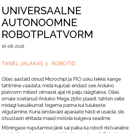
UNIVERSAALNE
AUTONOOMNE
ROBOTPLATVORM
16-08-2016
TANEL JALAKAS
ROBOTID
Olles aastaid olnud Microchipi ja PICi usku tekkis kange
tahtmine vaadata, mida kujutab endast see Arduino
platvorm millest viimasel ajal nii palju räägitakse. Olles
omale soetanud Arduino Mega 2560 plaadi, tahtsin selle
midagi kasulikumat tegema panna kui tulukeste
vilgutamine. Kuna lendavaid aparaate hästi ei usalda, siis
otsustasin ehitada maad mööda kulgeva seadme.
Mõningase nuputamise järel sai paika ka roboti riistvaraline