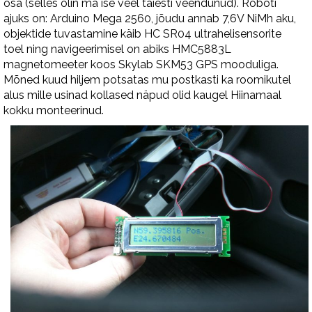
osa (selles olin ma ise veel täiesti veendunud). Roboti
ajuks on: Arduino Mega 2560, jõudu annab 7,6V NiMh aku,
objektide tuvastamine käib HC SR04 ultrahelisensorite
toel ning navigeerimisel on abiks HMC5883L
magnetomeeter koos Skylab SKM53 GPS mooduliga.
Mõned kuud hiljem potsatas mu postkasti ka roomikutel
alus mille usinad kollased näpud olid kaugel Hiinamaal
kokku monteerinud.