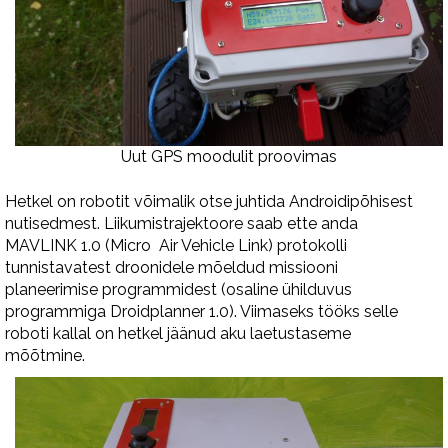
Uut GPS moodulit proovimas
Hetkel on robotit võimalik otse juhtida Androidipõhisest
nutisedmest. Liikumistrajektoore saab ette anda
MAVLINK 1.0 (Micro Air Vehicle Link) protokolli
tunnistavatest droonidele mõeldud missiooni
planeerimise programmidest (osaline ühilduvus
programmiga Droidplanner 1.0). Viimaseks tööks selle
roboti kallal on hetkel jäänud aku laetustaseme
mõõtmine.