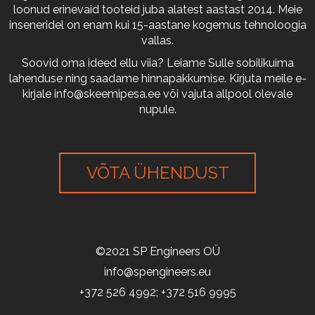
loonud erinevaid tooteid juba alatest aastast 2014. Meie
inseneridel on enam kui 15-aastane kogemus tehnoloogia
vallas.
Soovid oma ideed ellu viia? Leiame Sulle sobilikuima
lahenduse ning saadame hinnapakkumise. Kirjuta meile e-
kirjale
info@skeemipesa.ee
või vajuta allpool olevale
nupule.
VÕTA ÜHENDUST
©2021 SP Engineers OÜ
info@spengineers.eu
+372 526 4992; +372 516 9995