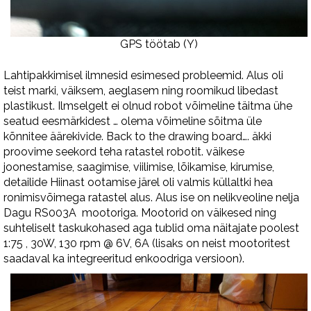
GPS töötab (Y)
Lahtipakkimisel ilmnesid esimesed probleemid. Alus oli
teist marki, väiksem, aeglasem ning roomikud libedast
plastikust. Ilmselgelt ei olnud robot võimeline täitma ühe
seatud eesmärkidest … olema võimeline sõitma üle
kõnnitee äärekivide. Back to the drawing board…. äkki
proovime seekord teha ratastel robotit. väikese
joonestamise, saagimise, viilimise, lõikamise, kirumise,
detailide Hiinast ootamise järel oli valmis küllaltki hea
ronimisvõimega ratastel alus. Alus ise on nelikveoline nelja
Dagu RS003A mootoriga. Mootorid on väikesed ning
suhteliselt taskukohased aga tublid oma näitajate poolest
1:75 , 30W, 130 rpm @ 6V, 6A (lisaks on neist mootoritest
saadaval ka integreeritud enkoodriga versioon).