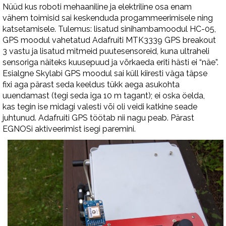
Nüüd kus roboti mehaaniline ja elektriline osa enam
vähem toimisid sai keskenduda progammeerimisele ning
katsetamisele. Tulemus: lisatud sinihambamoodul HC-05,
GPS moodul vahetatud Adafruiti MTK3339 GPS breakout
3 vastu ja lisatud mitmeid puutesensoreid, kuna ultraheli
sensoriga näiteks kuusepuud ja võrkaeda eriti hästi ei “näe”.
Esialgne Skylabi GPS moodul sai küll kiiresti väga täpse
fixi aga pärast seda keeldus tükk aega asukohta
uuendamast (tegi seda iga 10 m tagant); ei oska öelda,
kas tegin ise midagi valesti või oli veidi katkine seade
juhtunud. Adafruiti GPS töötab nii nagu peab. Pärast
EGNOSi aktiveerimist isegi paremini.