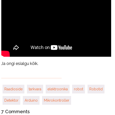
Ja ongi esialgu kõik.
Raadioside
tarkvara
elektroonika
robot
Robotid
Detektor
Arduino
Mikrokontroller
7 Comments