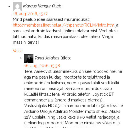
Margus Kangur
ütleb:
16. aug. 2016, 15:17
Mind paelub idee säärasest muruniidukist:
http://members.iinet.net.au/~tnpshow/RCLM/intro.htm
ja
sarnasest androidilaadsest juhtimisplatvormist. Veel oleks
tahtnud näha, kuidas masin äärekivist üles läheb. Vinge
massin, tervisi!
Vasta
Tanel Jalakas
ütleb:
16. aug. 2016, 15:38
Tere. Äärekivist ülesminekuks on see robot võimeline
aga ma pean kuidagi mootorite toitejuhtmed ja
enkoodrid ära kaitsma, need kipuvad alati veidi katki
minema ronimise ajal. Sarnase muruniiduki saab
küllaltki lihtsalt teha. Android telefoni Joystick BT
commander 5.2 (android marketis olemas).
Vastuvõtjaks HC 05 sinihamba moodul (u 50m leviala).
Arduino Uno ja Adafruiti Monster moto shield. Akuks
12V upsiaku ning lisaks kaks u 50 watist harjadega ja
ülekandega mootorit. Mootorite nimikiirus võiks olla