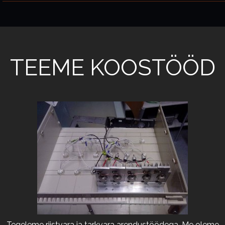
TEEME KOOSTÖÖD
Tegeleme riistvara ja tarkvara arendustöödega. Me oleme