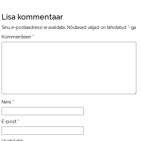
Lisa kommentaar
Sinu e-postiaadressi ei avaldata.
Nõutavad väljad on tähistatud
*
-ga
Kommenteeri
*
Nimi
*
E-post
*