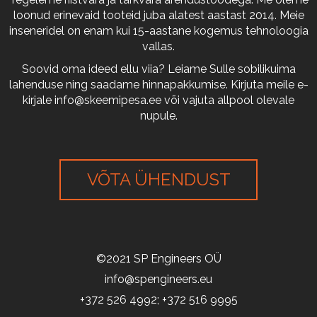
loonud erinevaid tooteid juba alatest aastast 2014. Meie
inseneridel on enam kui 15-aastane kogemus tehnoloogia
vallas.
Soovid oma ideed ellu viia? Leiame Sulle sobilikuima
lahenduse ning saadame hinnapakkumise. Kirjuta meile e-
kirjale
info@skeemipesa.ee
või vajuta allpool olevale
nupule.
VÕTA ÜHENDUST
©2021 SP Engineers OÜ
info@spengineers.eu
+372 526 4992; +372 516 9995