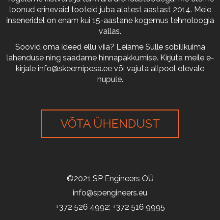
loonud erinevaid tooteid juba alatest aastast 2014. Meie
inseneridel on enam kui 15-aastane kogemus tehnoloogia
vallas.
Soovid oma ideed ellu viia? Leiame Sulle sobilikuima
lahenduse ning saadame hinnapakkumise. Kirjuta meile e-
kirjale
info@skeemipesa.ee
või vajuta allpool olevale
nupule.
VÕTA ÜHENDUST
©2021 SP Engineers OÜ
info@spengineers.eu
+372 526 4992; +372 516 9995