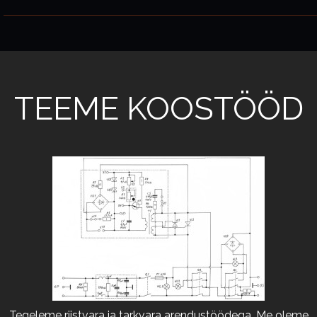
TEEME KOOSTÖÖD
Tegeleme riistvara ja tarkvara arendustöödega. Me oleme