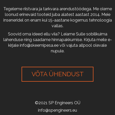
Tegeleme riistvara ja tarkvara arendustöödega. Me oleme
loonud erinevaid tooteid juba alatest aastast 2014. Meie
inseneridel on enam kui 15-aastane kogemus tehnoloogia
vallas.
Soovid oma ideed ellu viia? Leiame Sulle sobilikuima
lahenduse ning saadame hinnapakkumise. Kirjuta meile e-
kirjale
info@skeemipesa.ee
või vajuta allpool olevale
nupule.
VÕTA ÜHENDUST
©2021 SP Engineers OÜ
info@spengineers.eu