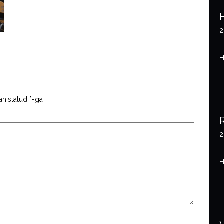
2
H
ähistatud
*
-ga
2
H