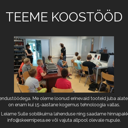
TEEME KOOSTÖÖD
arendustöödega. Me oleme loonud erinevaid tooteid juba alates
on enam kui 15-aastane kogemus tehnoloogia vallas.
 Leiame Sulle sobilikuima lahenduse ning saadame hinnapakkum
info@skeemipesa.ee
või vajuta allpool olevale nupule.