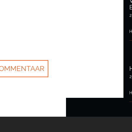
2
H
2
H