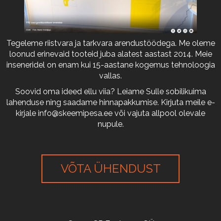
Tegeleme riistvara ja tarkvara arendustöödega. Me oleme
loonud erinevaid tooteid juba alatest aastast 2014. Meie
inseneridel on enam kui 15-aastane kogemus tehnoloogia
vallas.
Soovid oma ideed ellu viia? Leiame Sulle sobilikuima
lahenduse ning saadame hinnapakkumise. Kirjuta meile e-
kirjale
info@skeemipesa.ee
või vajuta allpool olevale
nupule.
VÕTA ÜHENDUST