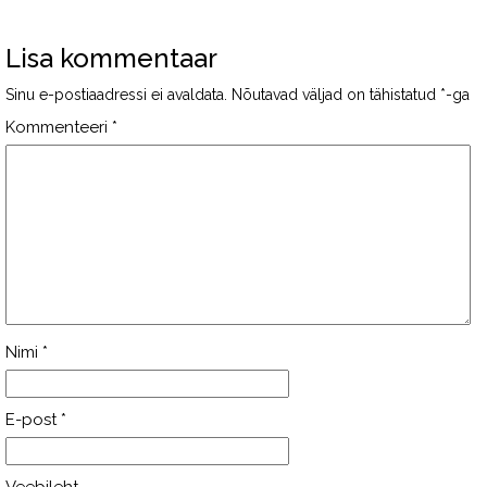
Lisa kommentaar
Sinu e-postiaadressi ei avaldata.
Nõutavad väljad on tähistatud
*
-ga
Kommenteeri
*
Nimi
*
E-post
*