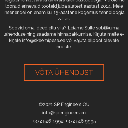
loonud erinevaid tooteid juba alatest aastast 2014. Meie
inseneridel on enam kui 15-aastane kogemus tehnoloogia
vallas.
Soovid oma ideed ellu viia? Leiame Sulle sobilikuima
lahenduse ning saadame hinnapakkumise. Kirjuta meile e-
kirjale
info@skeemipesa.ee
või vajuta allpool olevale
nupule.
VÕTA ÜHENDUST
©2021 SP Engineers OÜ
info@spengineers.eu
+372 526 4992; +372 516 9995