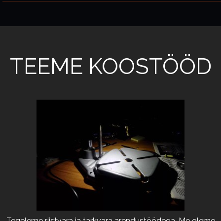
TEEME KOOSTÖÖD
Tegeleme riistvara ja tarkvara arendustöödega. Me oleme