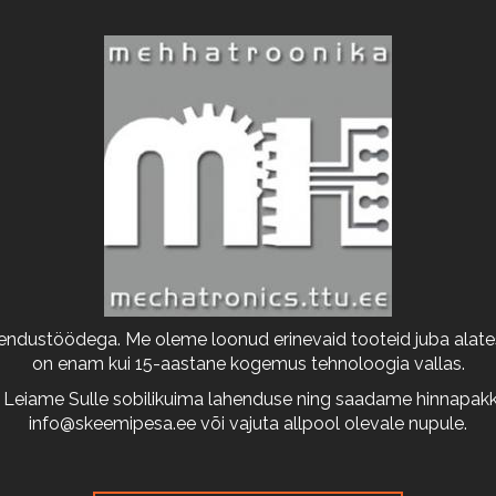
arendustöödega. Me oleme loonud erinevaid tooteid juba alates
on enam kui 15-aastane kogemus tehnoloogia vallas.
 Leiame Sulle sobilikuima lahenduse ning saadame hinnapakkum
info@skeemipesa.ee
või vajuta allpool olevale nupule.