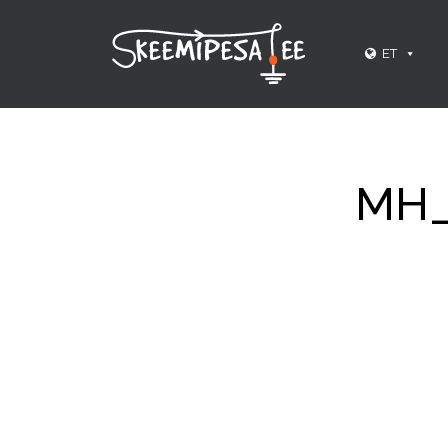
ET
MH_