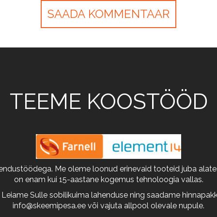
TEEME KOOSTÖÖD
arendustöödega. Me oleme loonud erinevaid tooteid juba alates
on enam kui 15-aastane kogemus tehnoloogia vallas.
 Leiame Sulle sobilikuima lahenduse ning saadame hinnapakkum
info@skeemipesa.ee
või vajuta allpool olevale nupule.