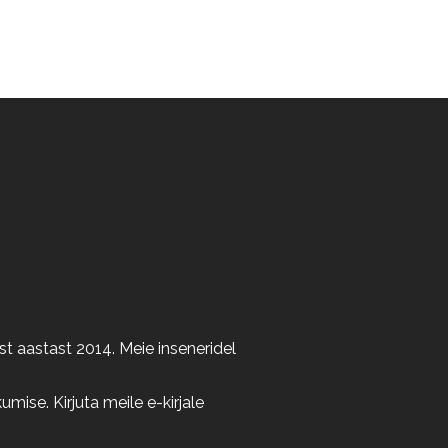
t aastast 2014. Meie inseneridel
ise. Kirjuta meile e-kirjale