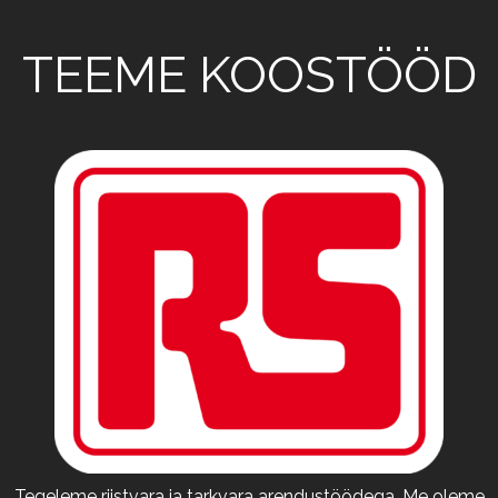
TEEME KOOSTÖÖD
Tegeleme riistvara ja tarkvara arendustöödega. Me oleme