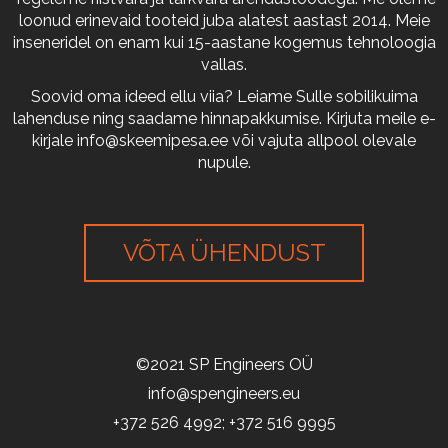
loonud erinevaid tooteid juba alatest aastast 2014. Meie
inseneridel on enam kui 15-aastane kogemus tehnoloogia
vallas.
Soovid oma ideed ellu viia? Leiame Sulle sobilikuima
lahenduse ning saadame hinnapakkumise. Kirjuta meile e-
kirjale
info@skeemipesa.ee
või vajuta allpool olevale
nupule.
VÕTA ÜHENDUST
©2021 SP Engineers OÜ
info@spengineers.eu
+372 526 4992; +372 516 9995