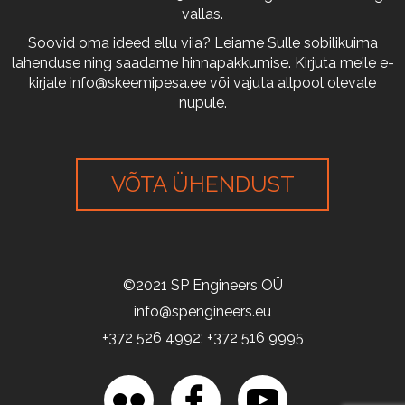
vallas.
Soovid oma ideed ellu viia? Leiame Sulle sobilikuima
lahenduse ning saadame hinnapakkumise. Kirjuta meile e-
kirjale
info@skeemipesa.ee
või vajuta allpool olevale
nupule.
VÕTA ÜHENDUST
©2021 SP Engineers OÜ
info@spengineers.eu
+372 526 4992; +372 516 9995