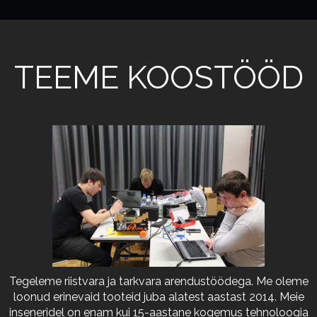
TEEME KOOSTÖÖD
Tegeleme riistvara ja tarkvara arendustöödega. Me oleme
loonud erinevaid tooteid juba alatest aastast 2014. Meie
inseneridel on enam kui 15-aastane kogemus tehnoloogia