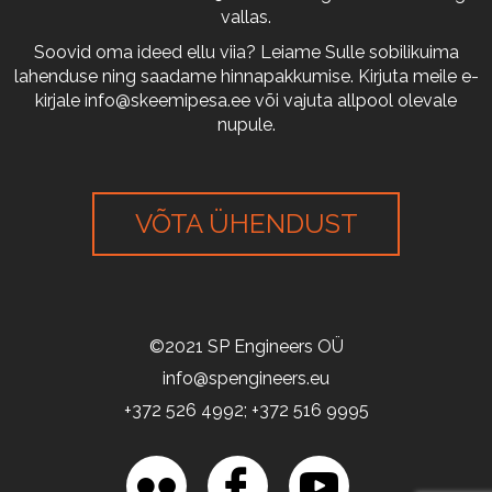
vallas.
Soovid oma ideed ellu viia? Leiame Sulle sobilikuima
lahenduse ning saadame hinnapakkumise. Kirjuta meile e-
kirjale
info@skeemipesa.ee
või vajuta allpool olevale
nupule.
VÕTA ÜHENDUST
©2021 SP Engineers OÜ
info@spengineers.eu
+372 526 4992; +372 516 9995