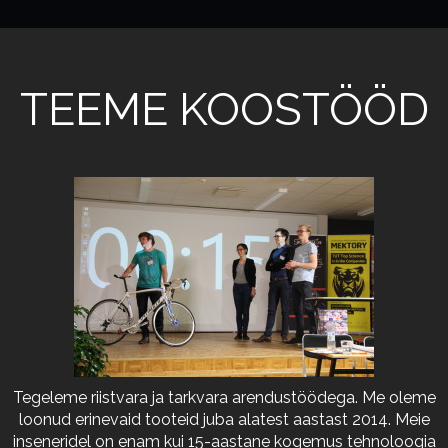
TEEME KOOSTÖÖD
Tegeleme riistvara ja tarkvara arendustöödega. Me oleme
loonud erinevaid tooteid juba alatest aastast 2014. Meie
inseneridel on enam kui 15-aastane kogemus tehnoloogia