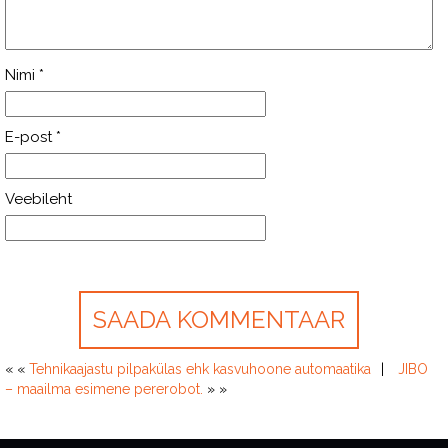
Nimi
*
E-post
*
Veebileht
« «
Tehnikaajastu pilpakülas ehk kasvuhoone automaatika
JIBO
– maailma esimene pererobot.
» »