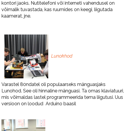
kontori jaoks. Nutitelefoni või interneti vahendusel on
võimalik tuvastada, kas ruumides on keegi, liigutada
kaamerat, jne.
Lunokhod
Varastel 80ndatel oli populaarseks mänguasjaks
Lunohod. See oli hinnaline mänguasi. Ta omas klaviatuuri,
mis võimaldas lastel programmeerida tema liigutusi. Uus
versioon on loodud Arduino baasil