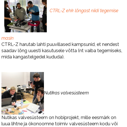
CTRL-Z ehk lõngast niidi tegemise
masin
CTRL-Z harutab lahti puuvillased kampsunid, et nendest
saadav lõng uuesti kasutusele võtta (nt vaiba tegemiseks,
mida kangastelgedel kududa).
Nutikas valvesüsteem
Nutikas valvesüsteem on hobiprojekt, mille eesmärk on
luua lihtne ja ökonoomne toimiv valvesüsteem kodu või