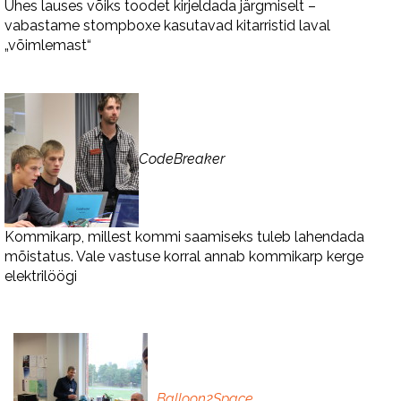
Ühes lauses võiks toodet kirjeldada järgmiselt –
vabastame stompboxe kasutavad kitarristid laval
„võimlemast“
CodeBreaker
Kommikarp, millest kommi saamiseks tuleb lahendada
mõistatus. Vale vastuse korral annab kommikarp kerge
elektrilöögi
Balloon2Space