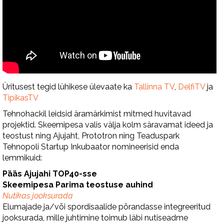
Üritusest tegid lühikese ülevaate ka
Tallinna TV
,
DelfiTV
ja
TipikasTV
Tehnohackil leidsid äramärkimist mitmed huvitavad
projektid. Skeemipesa valis välja kolm säravamat ideed ja
teostust ning Ajujaht, Prototron ning Teaduspark
Tehnopoli Startup Inkubaator nomineerisid enda
lemmikuid:
Pääs Ajujahi TOP40-sse
Skeemipesa Parima teostuse auhind
Nutikas jooksurada
Elumajade ja/või spordisaalide põrandasse integreeritud
jooksurada, mille juhtimine toimub läbi nutiseadme