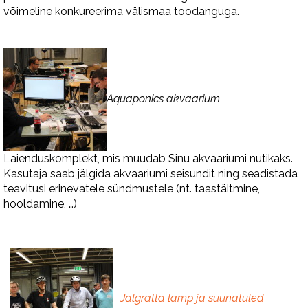
võimeline konkureerima välismaa toodanguga.
Aquaponics akvaarium
Laienduskomplekt, mis muudab Sinu akvaariumi nutikaks.
Kasutaja saab jälgida akvaariumi seisundit ning seadistada
teavitusi erinevatele sündmustele (nt. taastäitmine,
hooldamine, …)
Jalgratta lamp ja suunatuled