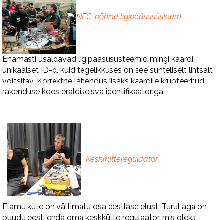
NFC-põhine ligipääsusüsteem
Enamasti usaldavad ligipääsusüsteemid mingi kaardi
unikaalset ID-d, kuid tegelikkuses on see suhteliselt lihtsalt
võltsitav. Korrektne lahendus lisaks kaardile krüpteeritud
rakenduse koos eraldiseisva identifikaatoriga
Keskkütteregulaator
Elamu küte on vältimatu osa eestlase elust. Turul aga on
puudu eesti enda oma keskkütte regulaator, mis oleks