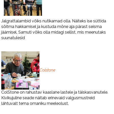
Jalgrattalambid võiks nutikamad olla. Näiteks ise süttida
sõitma hakkamisel ja kustuda mõne aja pärast seisma
jäämisel. Samuti võiks olla midagi sellist, mis meenutaks
suunatulesid
Colstone
ColStone on rahustav kaaslane lastele ja täiskasvanutele.
Kivikujuline seade näitab erinevaid valgusmustreid
lähtuvalt tema omaniku meeleolust.