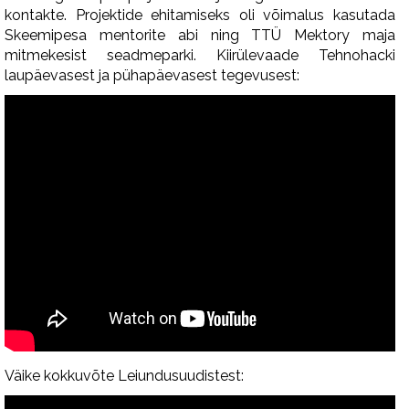
kontakte. Projektide ehitamiseks oli võimalus kasutada
Skeemipesa mentorite abi ning TTÜ Mektory maja
mitmekesist seadmeparki. Kiirülevaade Tehnohacki
laupäevasest ja pühapäevasest tegevusest:
Väike kokkuvõte Leiundusuudistest: