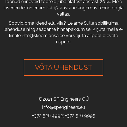
loonud erinevaid tooteid juba alatest aastast 2014. Meie
inseneridel on enam kui 15-aastane kogemus tehnoloogia
vallas.
Soovid oma ideed ellu viia? Leiame Sulle sobilikuima
lahenduse ning saadame hinnapakkumise. Kirjuta meile e-
kirjale
info@skeemipesa.ee
või vajuta allpool olevale
nupule.
VÕTA ÜHENDUST
©2021 SP Engineers OÜ
info@spengineers.eu
+372 526 4992; +372 516 9995