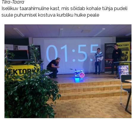
Tiira-Taara
Iseliikuv taarahimuline kast, mis sõidab kohale tühja pudeli
suule puhumisel kostuva kurbliku huike peale