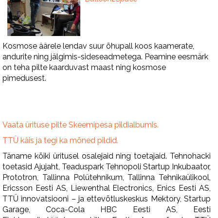
Kosmose äärele lendav suur õhupall koos kaamerate,
andurite ning jälgimis-sideseadmetega. Peamine eesmärk
on teha pilte kaarduvast maast ning kosmose
pimedusest.
Vaata ürituse pilte Skeemipesa pildialbumis.
TTÜ käis ja tegi ka mõned pildid.
Täname kõiki üritusel osalejaid ning toetajaid. Tehnohacki
toetasid Ajujaht, Teaduspark Tehnopoli Startup Inkubaator,
Prototron, Tallinna Polütehnikum, Tallinna Tehnikaülikool,
Ericsson Eesti AS, Liewenthal Electronics, Enics Eesti AS,
TTÜ innovatsiooni – ja ettevõtluskeskus Mektory, Startup
Garage, Coca-Cola HBC Eesti AS, Eesti