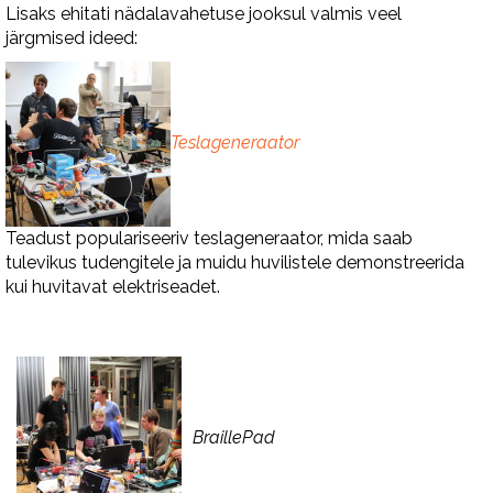
Lisaks ehitati nädalavahetuse jooksul valmis veel
järgmised ideed:
Teslageneraator
Teadust populariseeriv teslageneraator, mida saab
tulevikus tudengitele ja muidu huvilistele demonstreerida
kui huvitavat elektriseadet.
BraillePad