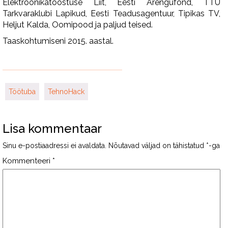
Elektroonikatööstuse Liit, Eesti Arengufond, TTÜ
Tarkvaraklubi Lapikud, Eesti Teadusagentuur, Tipikas TV,
Heljut Kalda, Oomipood ja paljud teised.
Taaskohtumiseni 2015. aastal.
Töötuba
TehnoHack
Lisa kommentaar
Sinu e-postiaadressi ei avaldata.
Nõutavad väljad on tähistatud
*
-ga
Kommenteeri
*