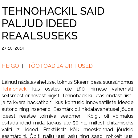
TEHNOHACKIL SAID
PALJUD IDEED
REAALSUSEKS
27-10-2014
HEIGO
TÖÖTOAD JA ÜRITUSED
Läinud nädalavahetusel toimus Skeemipesa suursündmus
Tehnohack
, kus osales üle 150 inimese vähemalt
seitsmest erinevast riigist. Tehnohack kujutas endast riist-
ja tarkvara hackathoni, kus kohtusid innovaatiliste ideede
autorid ning insenerid. Eesmärk oli nädalavahetusel jõuda
ideest reaalse toimiva seadmeni. Kõigil oli võimalus
esitada ideid mida laekus üle 50-ne, millest ehitamiseks
valiti 21 ideed. Praktiliselt kõik meeskonnad jõudsid
eesmärgini. Õpiti palju uusi asju ning saadi rohkelt uusi