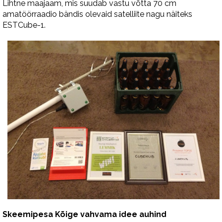
Lihtne maajaam, mis suudab vastu võtta 70 cm
amatöörraadio bändis olevaid satelliite nagu näiteks
ESTCube-1.
Skeemipesa Kõige vahvama idee auhind